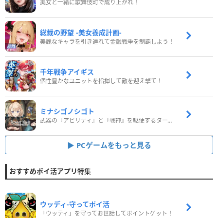
美女と一緒に歌舞伎町で成り上がれ！
総裁の野望 -美女養成計画-
美麗なキャラを引き連れて金融戦争を制覇しよう！
千年戦争アイギス
個性豊かなユニットを指揮して敵を迎え撃て！
ミナシゴノシゴト
武器の『アビリティ』と『戦神』を駆使するターン制コマンドバトルRPG！
PCゲームをもっと見る
おすすめポイ活アプリ特集
ウッディ‐守ってポイ活
「ウッディ」を守ってお世話してポイントゲット！