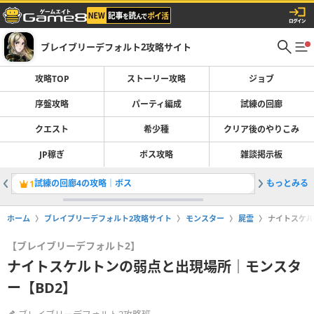
ブレイブリーデフォルト2攻略サイト
攻略TOP
ストーリー攻略
ジョブ
序盤攻略
パーティ編成
試練の回廊
クエスト
希少種
クリア後のやりこみ
JP稼ぎ
ボス攻略
雑談掲示板
試練の回廊4の攻略｜ボス
もっとみる
カストル
1
2
ホーム
ブレイブリーデフォルト2攻略サイト
モンスター
屍霊
ナイトスケル
【ブレイブリーデフォルト2】
ナイトスケルトンの弱点と出現場所｜モンスタ
ー【BD2】