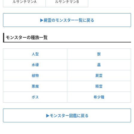
ルサンチマンA
ルサンチマンB
▶︎屍霊のモンスター一覧に戻る
モンスターの種族一覧
人型
獣
水棲
蟲
植物
屍霊
悪魔
精霊
ボス
希少種
▶モンスター図鑑に戻る