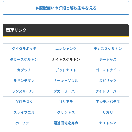
▶魔獣使いの詳細と解放条件を見る
関連リンク
ダイダラボッチ
エンシェンツ
ランススケルトン
ダガースケルトン
ナイトスケルトン
テージャス
カグツチ
デッドナイト
ゴーストナイト
ルサンチマン
ナーキーソウル
スピリッツ
ランスリーパー
ダガーリーパー
ナイトリーパー
グロテスク
ゴリアテ
アンティパテス
スレイプニル
クサントス
サガリ
ホーファー
建速須佐之男命
ナイトメア