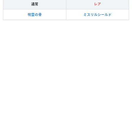
通常
レア
呪霊の骨
ミスリルシールド