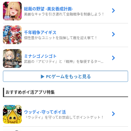
総裁の野望 -美女養成計画-
美麗なキャラを引き連れて金融戦争を制覇しよう！
千年戦争アイギス
個性豊かなユニットを指揮して敵を迎え撃て！
ミナシゴノシゴト
武器の『アビリティ』と『戦神』を駆使するターン制コマンドバトルRPG！
PCゲームをもっと見る
おすすめポイ活アプリ特集
ウッディ‐守ってポイ活
「ウッディ」を守ってお世話してポイントゲット！