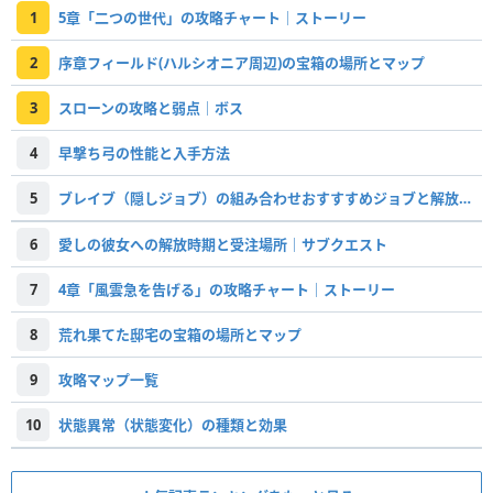
1
5章「二つの世代」の攻略チャート｜ストーリー
2
序章フィールド(ハルシオニア周辺)の宝箱の場所とマップ
3
スローンの攻略と弱点｜ボス
4
早撃ち弓の性能と入手方法
5
ブレイブ（隠しジョブ）の組み合わせおすすすめジョブと解放条件
6
愛しの彼女への解放時期と受注場所｜サブクエスト
7
4章「風雲急を告げる」の攻略チャート｜ストーリー
8
荒れ果てた邸宅の宝箱の場所とマップ
9
攻略マップ一覧
10
状態異常（状態変化）の種類と効果