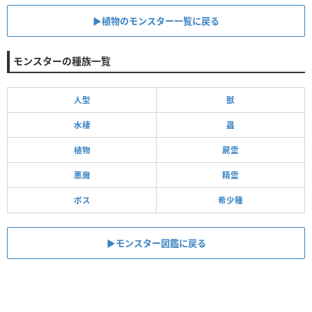
▶︎植物のモンスター一覧に戻る
モンスターの種族一覧
人型
獣
水棲
蟲
植物
屍霊
悪魔
精霊
ボス
希少種
▶モンスター図鑑に戻る