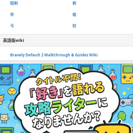
短剣
剣
斧
槍
弓
杖
英語版wiki
Bravely Default 2 Walkthrough & Guides Wiki