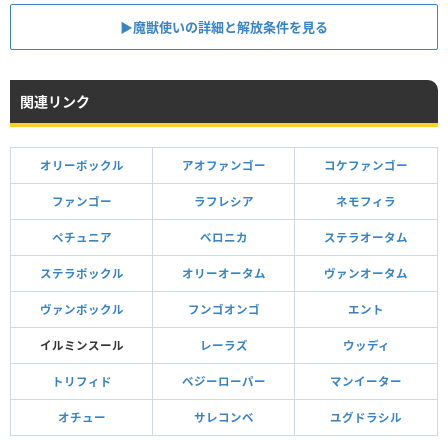
▶魔獣使いの詳細と解放条件を見る
関連リンク
オリーポックル
アオファンゴー
コケファンゴー
ファンゴー
ラフレシア
ネモフィラ
ペチュニア
ベロニカ
ステラオータム
ステラポックル
オリーオータム
ヴァンオータム
ヴァンポックル
フンゴオンゴ
エント
イルミンスール
レーラズ
ウッディ
トリフィド
ベジーローパー
マンイーター
オチュー
サレコンベ
ユグドラシル