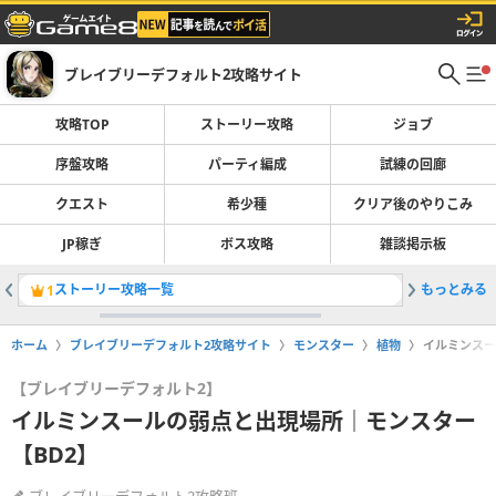
ブレイブリーデフォルト2攻略サイト
攻略TOP
ストーリー攻略
ジョブ
序盤攻略
パーティ編成
試練の回廊
クエスト
希少種
クリア後のやりこみ
JP稼ぎ
ボス攻略
雑談掲示板
ストーリー攻略一覧
もっとみる
2章フィ
1
2
ホーム
ブレイブリーデフォルト2攻略サイト
モンスター
植物
イルミンスー
【ブレイブリーデフォルト2】
イルミンスールの弱点と出現場所｜モンスター
【BD2】