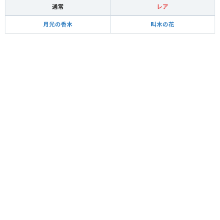
通常
レア
月光の香木
叫木の花