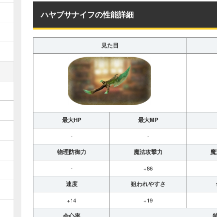
ハヤブサナイフの性能詳細
見た目
最大HP
最大MP
-
-
物理防御力
魔法攻撃力
魔
-
+86
速度
狙われやすさ
+14
+19
会心率