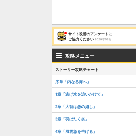
サイト改善のアンケートに
ご協力ください
2026年08月
攻略メニュー
ストーリー攻略チャート
序章「内なる海へ」
1章「逃げ水を追いかけて」
2章「大智は愚の如し」
3章「羽ばたく炎」
4章「風雲急を告げる」