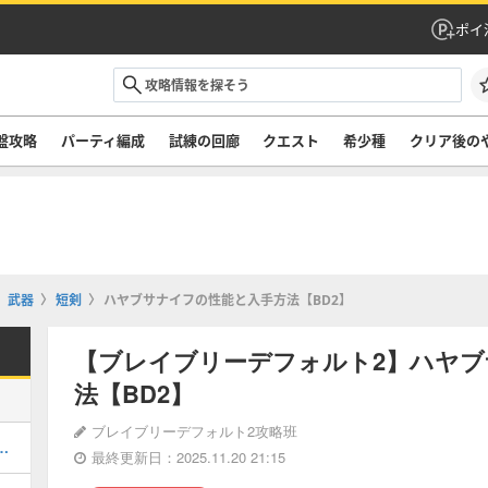
ポイ
盤攻略
パーティ編成
試練の回廊
クエスト
希少種
クリア後の
武器
短剣
ハヤブサナイフの性能と入手方法【BD2】
【ブレイブリーデフォルト2】ハヤブ
法【BD2】
ブレイブリーデフォルト2攻略班
入手方法と効果｜アイテム
最終更新日：2025.11.20 21:15