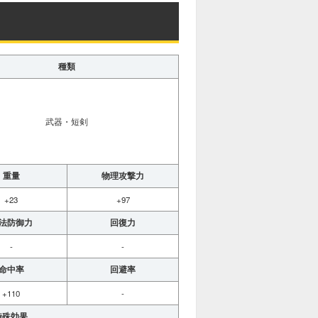
種類
武器・短剣
重量
物理攻撃力
+23
+97
法防御力
回復力
-
-
命中率
回避率
+110
-
特殊効果