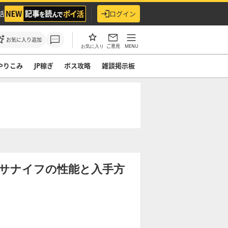
活
ログイン
お気に入り追加
ご意見
MENU
お気に入り
やりこみ
JP稼ぎ
ボス攻略
雑談掲示板
サナイフの性能と入手方