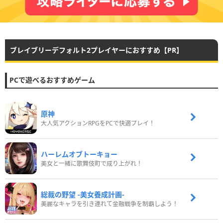
ブレイブリーデフォルト2プレイヤーにおすすめ【PR】
PCで遊べるおすすめゲーム
原神
大人気アクションRPGをPCで快適プレイ！
ハーレムオブトーキョー
美女と一緒に歌舞伎町で成り上がれ！
総裁の野望 -美女養成計画-
美麗なキャラを引き連れて金融戦争を制覇しよう！