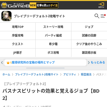
ブレイブリーデフォルト2攻略サイト
攻略TOP
ストーリー攻略
ジョブ
序盤攻略
パーティ編成
試練の回廊
クエスト
希少種
クリア後のやりこみ
JP稼ぎ
ボス攻略
雑談掲示板
魔導研究所の宝箱の場所とマップ
もっとみる
試練の回
1
2
ホーム
ブレイブリーデフォルト2攻略サイト
アビリティ
精霊魔法
バスナス
【ブレイブリーデフォルト2】
バスナスピリットの効果と覚えるジョブ【BD
2】