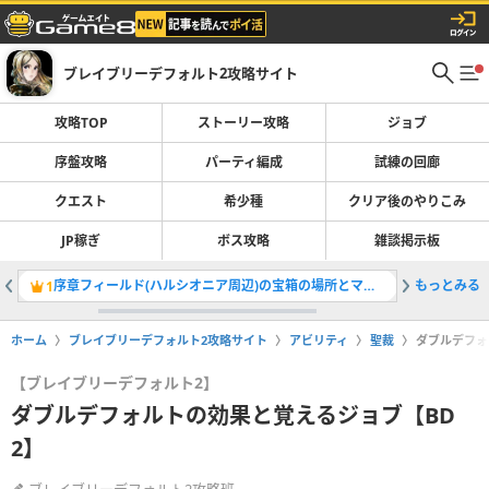
ブレイブリーデフォルト2攻略サイト
攻略TOP
ストーリー攻略
ジョブ
序盤攻略
パーティ編成
試練の回廊
クエスト
希少種
クリア後のやりこみ
JP稼ぎ
ボス攻略
雑談掲示板
序章フィールド(ハルシオニア周辺)の宝箱の場所とマップ
もっとみる
サンダー
1
2
ホーム
ブレイブリーデフォルト2攻略サイト
アビリティ
聖裁
ダブルデフォ
【ブレイブリーデフォルト2】
ダブルデフォルトの効果と覚えるジョブ【BD
2】