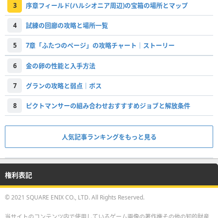
3
序章フィールド(ハルシオニア周辺)の宝箱の場所とマップ
4
試練の回廊の攻略と場所一覧
5
7章「ふたつのページ」の攻略チャート｜ストーリー
6
金の卵の性能と入手方法
7
グランの攻略と弱点｜ボス
8
ピクトマンサーの組み合わせおすすすめジョブと解放条件
人気記事ランキングをもっと見る
権利表記
© 2021 SQUARE ENIX CO., LTD. All Rights Reserved.
当サイトのコンテンツ内で使用しているゲーム画像の著作権その他の知的財産