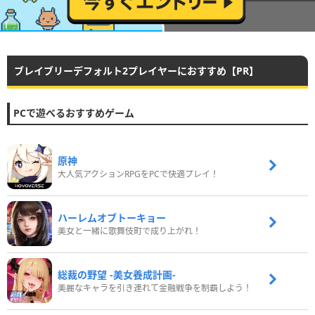
ブレイブリーデフォルト2プレイヤーにおすすめ【PR】
PCで遊べるおすすめゲーム
原神
大人気アクションRPGをPCで快適プレイ！
ハーレムオブトーキョー
美女と一緒に歌舞伎町で成り上がれ！
総裁の野望 -美女養成計画-
美麗なキャラを引き連れて金融戦争を制覇しよう！