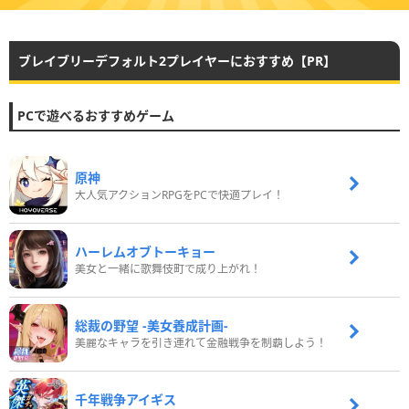
ブレイブリーデフォルト2プレイヤーにおすすめ【PR】
PCで遊べるおすすめゲーム
原神
大人気アクションRPGをPCで快適プレイ！
ハーレムオブトーキョー
美女と一緒に歌舞伎町で成り上がれ！
総裁の野望 -美女養成計画-
美麗なキャラを引き連れて金融戦争を制覇しよう！
千年戦争アイギス