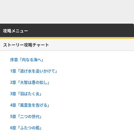
攻略メニュー
ストーリー攻略チャート
序章「内なる海へ」
1章「逃げ水を追いかけて」
2章「大智は愚の如し」
3章「羽ばたく炎」
4章「風雲急を告げる」
5章「二つの世代」
6章「ふたつの檻」