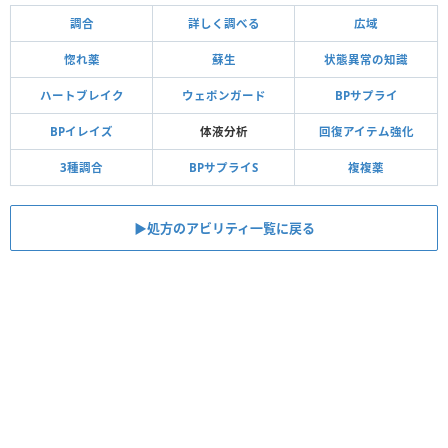
調合
詳しく調べる
広域
惚れ薬
蘇生
状態異常の知識
ハートブレイク
ウェポンガード
BPサプライ
BPイレイズ
体液分析
回復アイテム強化
3種調合
BPサプライS
複複薬
▶︎処方のアビリティ一覧に戻る