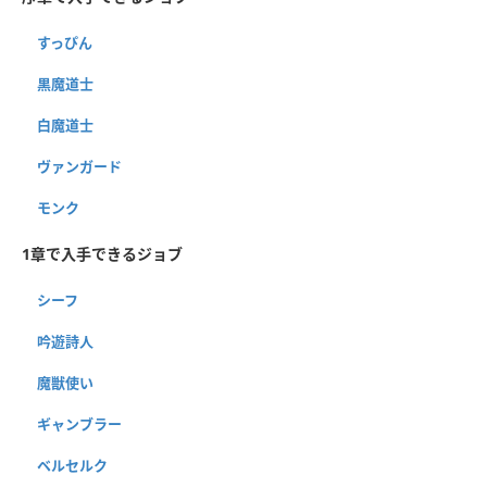
すっぴん
黒魔道士
白魔道士
ヴァンガード
モンク
1章で入手できるジョブ
シーフ
吟遊詩人
魔獣使い
ギャンブラー
ベルセルク