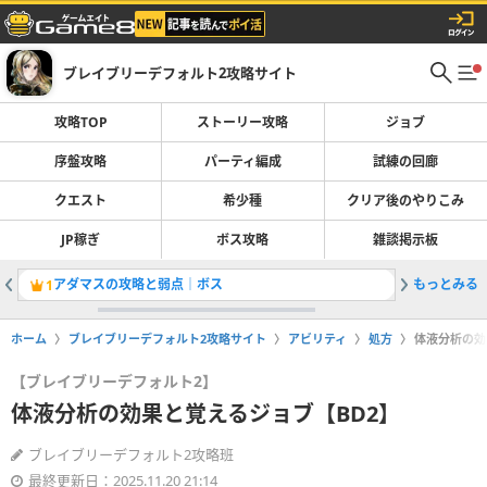
ブレイブリーデフォルト2攻略サイト
攻略TOP
ストーリー攻略
ジョブ
序盤攻略
パーティ編成
試練の回廊
クエスト
希少種
クリア後のやりこみ
JP稼ぎ
ボス攻略
雑談掲示板
アダマスの攻略と弱点｜ボス
もっとみる
希少種の
1
2
ホーム
ブレイブリーデフォルト2攻略サイト
アビリティ
処方
体液分析の効
【ブレイブリーデフォルト2】
体液分析の効果と覚えるジョブ【BD2】
ブレイブリーデフォルト2攻略班
最終更新日：2025.11.20 21:14