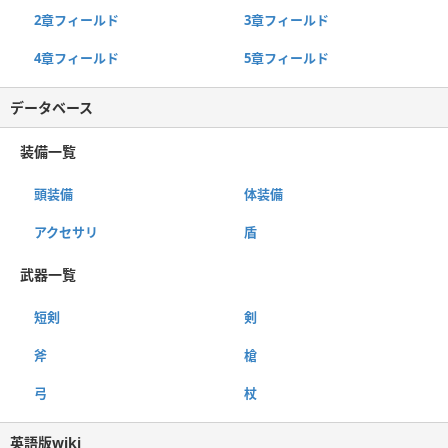
2章フィールド
3章フィールド
4章フィールド
5章フィールド
データベース
装備一覧
頭装備
体装備
アクセサリ
盾
武器一覧
短剣
剣
斧
槍
弓
杖
英語版wiki