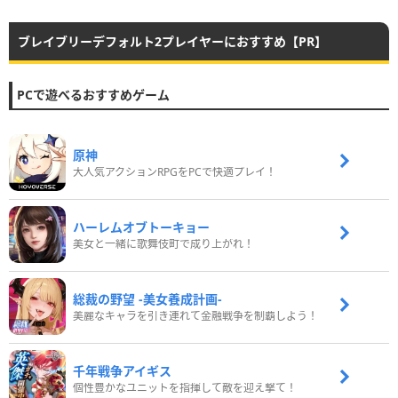
ブレイブリーデフォルト2プレイヤーにおすすめ【PR】
PCで遊べるおすすめゲーム
原神
大人気アクションRPGをPCで快適プレイ！
ハーレムオブトーキョー
美女と一緒に歌舞伎町で成り上がれ！
総裁の野望 -美女養成計画-
美麗なキャラを引き連れて金融戦争を制覇しよう！
千年戦争アイギス
個性豊かなユニットを指揮して敵を迎え撃て！