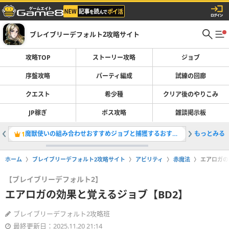
ブレイブリーデフォルト2攻略サイト
攻略TOP
ストーリー攻略
ジョブ
序盤攻略
パーティ編成
試練の回廊
クエスト
希少種
クリア後のやりこみ
JP稼ぎ
ボス攻略
雑談掲示板
魔獣使いの組み合わせおすすめジョブと捕獲するおすすめ魔物
もっとみる
大聖堂内
1
2
ホーム
ブレイブリーデフォルト2攻略サイト
アビリティ
赤魔法
エアロガの
【ブレイブリーデフォルト2】
エアロガの効果と覚えるジョブ【BD2】
ブレイブリーデフォルト2攻略班
最終更新日：2025.11.20 21:14