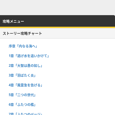
攻略メニュー
ストーリー攻略チャート
序章「内なる海へ」
1章「逃げ水を追いかけて」
2章「大智は愚の如し」
3章「羽ばたく炎」
4章「風雲急を告げる」
5章「二つの世代」
6章「ふたつの檻」
7章「ふたつのページ」