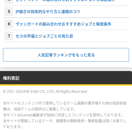
5
JP稼ぎの効率的なやり方と連戦のコツ
6
ヴァンガードの組み合わせおすすすめジョブと解放条件
7
セスの声優とジョブごとの見た目
人気記事ランキングをもっと見る
権利表記
© 2021 SQUARE ENIX CO., LTD. All Rights Reserved.
当サイトのコンテンツ内で使用しているゲーム画像の著作権その他の知的財産
権は、当該ゲームの提供元に帰属しています。
当サイトはGame8編集部が独自に作成したコンテンツを提供しております。
当サイトが掲載しているデータ、画像等の無断使用・無断転載は固くお断りし
ております。