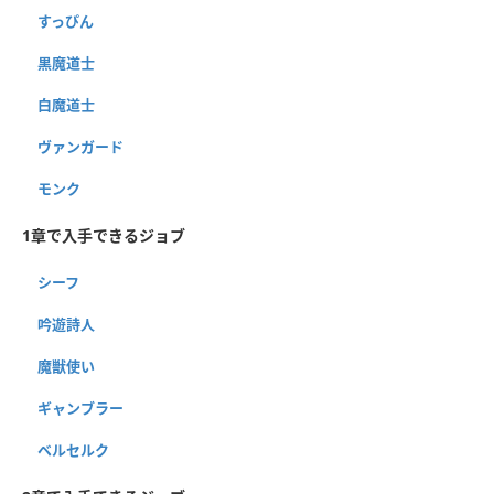
すっぴん
黒魔道士
白魔道士
ヴァンガード
モンク
1章で入手できるジョブ
シーフ
吟遊詩人
魔獣使い
ギャンブラー
ベルセルク