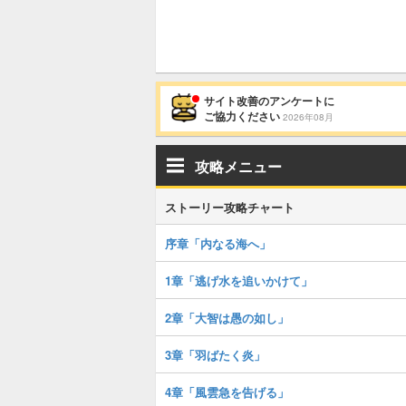
サイト改善のアンケートに
ご協力ください
2026年08月
攻略メニュー
ストーリー攻略チャート
序章「内なる海へ」
1章「逃げ水を追いかけて」
2章「大智は愚の如し」
3章「羽ばたく炎」
4章「風雲急を告げる」