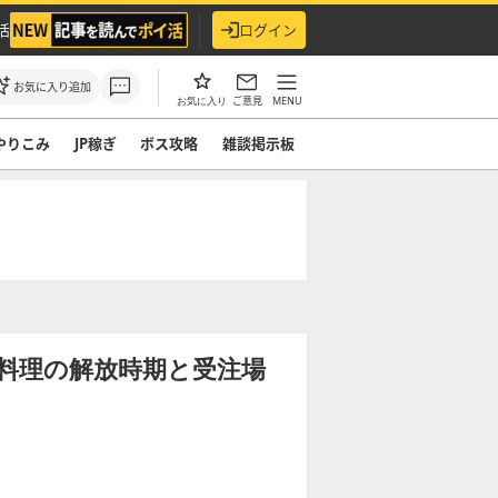
活
ログイン
お気に入り追加
ご意見
MENU
お気に入り
やりこみ
JP稼ぎ
ボス攻略
雑談掲示板
料理の解放時期と受注場