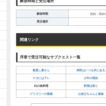
解放時期と受注場所
解放時期
目的：渇水
受注場所
関連リンク
序章で受注可能なサブクエスト一覧
船貸し婆さん
師匠はいつも共にある
ケガにはアレ
少年の理由
料理は彩り
幻の魚料理
グリズリーの脅威
お祖父ちゃんと孫娘