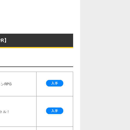
R】
ンRPG
トル！