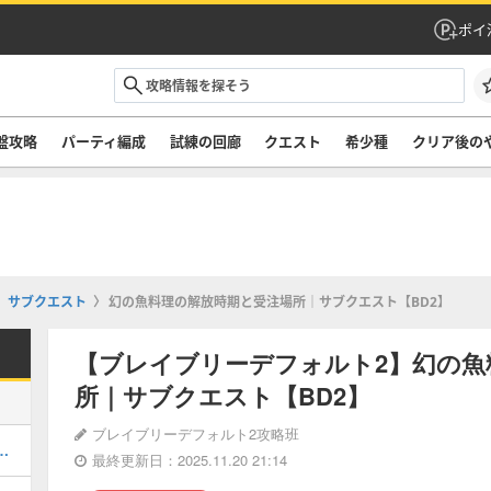
ポイ
盤攻略
パーティ編成
試練の回廊
クエスト
希少種
クリア後の
サブクエスト
幻の魚料理の解放時期と受注場所｜サブクエスト【BD2】
【ブレイブリーデフォルト2】幻の魚
所｜サブクエスト【BD2】
ブレイブリーデフォルト2攻略班
ムンガルド）の攻略と出現場所｜希少種
最終更新日：2025.11.20 21:14