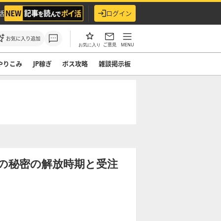
活
ログイン
お気に入り追加
ご意見
MENU
お気に入り
やりこみ
JP稼ぎ
ボス攻略
雑談掲示板
の秘密の解放時期と受注