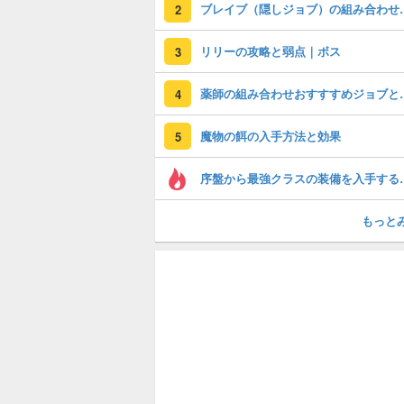
ブレイブ（隠しジョブ）
2
リリーの攻略と弱点｜ボス
3
薬師の組み合わせ
4
魔物の餌の入手方法と効果
5
序盤から最強ク
もっと