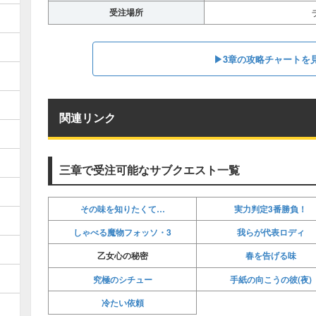
受注場所
▶︎3章の攻略チャートを
関連リンク
三章で受注可能なサブクエスト一覧
その味を知りたくて…
実力判定3番勝負！
しゃべる魔物フォッソ・3
我らが代表ロディ
春を告げる味
乙女心の秘密
究極のシチュー
手紙の向こうの彼(夜)
冷たい依頼