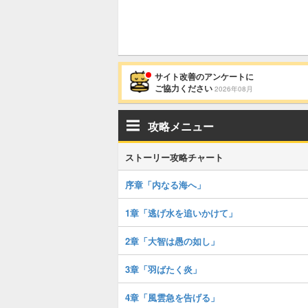
サイト改善のアンケートに
ご協力ください
2026年08月
攻略メニュー
ストーリー攻略チャート
序章「内なる海へ」
1章「逃げ水を追いかけて」
2章「大智は愚の如し」
3章「羽ばたく炎」
4章「風雲急を告げる」