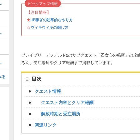
の組み合わせおすすすめジョブと解放条件
ピックアップ情報
【注目情報】
★
JP稼ぎの効率的なやり方
☆
ウィキウィキの倒し方
おすすすめジョブと解放条件
ブレイブリーデフォルト2のサブクエスト「乙女心の秘密」の攻
ラスの装備を入手する方法
ろん、受注場所やクリア報酬まで掲載しています。
みる
目次
クエスト情報
クエスト内容とクリア報酬
解放時期と受注場所
関連リンク