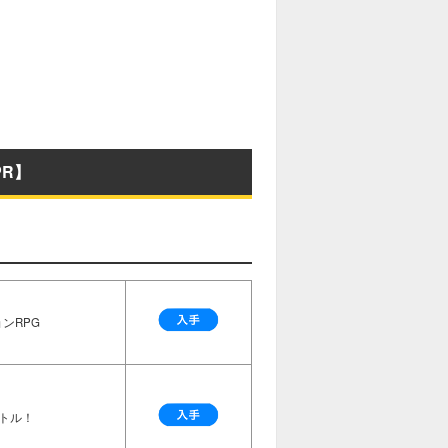
R】
ンRPG
トル！