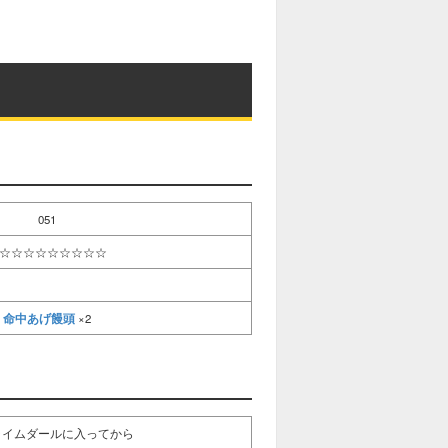
M
u
t
e
051
☆☆☆☆☆☆☆☆☆
命中あげ饅頭
×2
ライムダールに入ってから