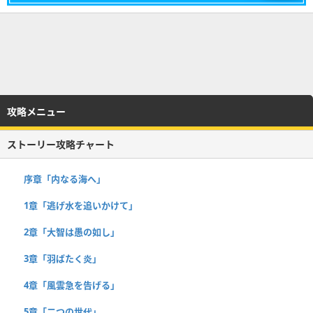
攻略メニュー
ストーリー攻略チャート
序章「内なる海へ」
1章「逃げ水を追いかけて」
2章「大智は愚の如し」
3章「羽ばたく炎」
4章「風雲急を告げる」
5章「二つの世代」