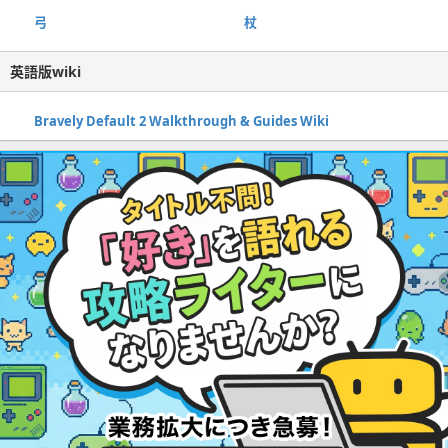
弓
杖
英語版wiki
Bravely Default 2 Walkthrough & Guides Wiki