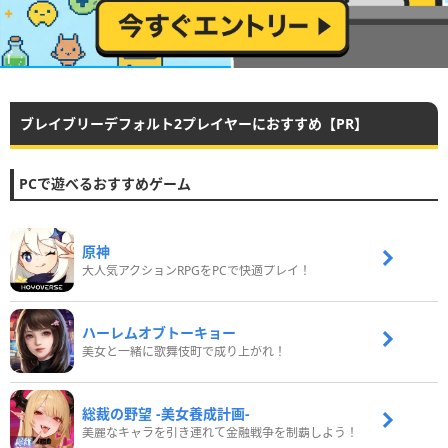
ブレイブリーデフォルト2プレイヤーにおすすめ【PR】
PCで遊べるおすすめゲーム
原神
大人気アクションRPGをPCで快適プレイ！
ハーレムオブトーキョー
美女と一緒に歌舞伎町で成り上がれ！
総裁の野望 -美女養成計画-
美麗なキャラを引き連れて金融戦争を制覇しよう！