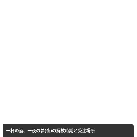
一杯の酒、一夜の夢(夜)の解放時期と受注場所