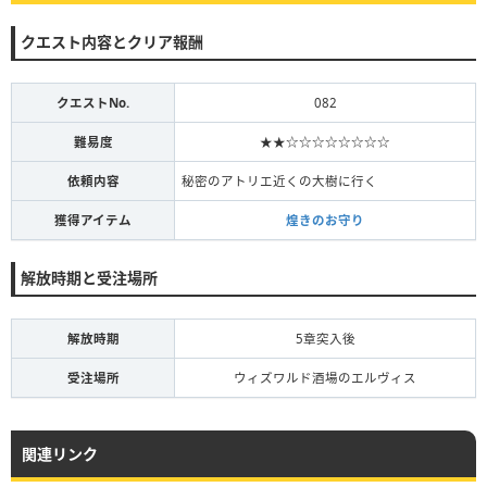
クエスト内容とクリア報酬
クエストNo.
082
難易度
★★☆☆☆☆☆☆☆☆
依頼内容
秘密のアトリエ近くの大樹に行く
獲得アイテム
煌きのお守り
解放時期と受注場所
解放時期
5章突入後
受注場所
ウィズワルド酒場のエルヴィス
関連リンク