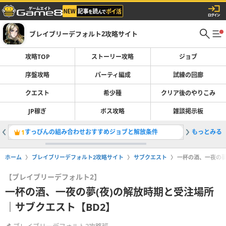
ブレイブリーデフォルト2攻略サイト
攻略TOP
ストーリー攻略
ジョブ
序盤攻略
パーティ編成
試練の回廊
クエスト
希少種
クリア後のやりこみ
JP稼ぎ
ボス攻略
雑談掲示板
すっぴんの組み合わせおすすめジョブと解放条件
もっとみる
試練の回
1
2
ホーム
ブレイブリーデフォルト2攻略サイト
サブクエスト
一杯の酒、一夜の夢
【ブレイブリーデフォルト2】
一杯の酒、一夜の夢(夜)の解放時期と受注場所
｜サブクエスト【BD2】