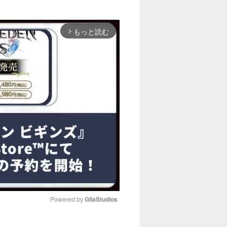
もっと読む
arrow_forward_ios
Powered by 
GliaStudios