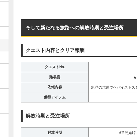
そして新たなる旅路への解放時期と受注場所
クエスト内容とクリア報酬
クエストNo.
難易度
★
依頼内容
彩晶の坑道でヘパイストス
獲得アイテム
解放時期と受注場所
解放時期
6章開始時