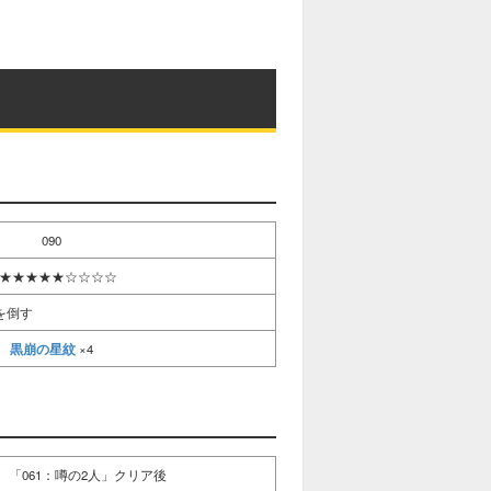
M
u
t
e
090
★★★★★☆☆☆☆
を倒す
黒崩の星紋
×4
、「061：噂の2人」クリア後