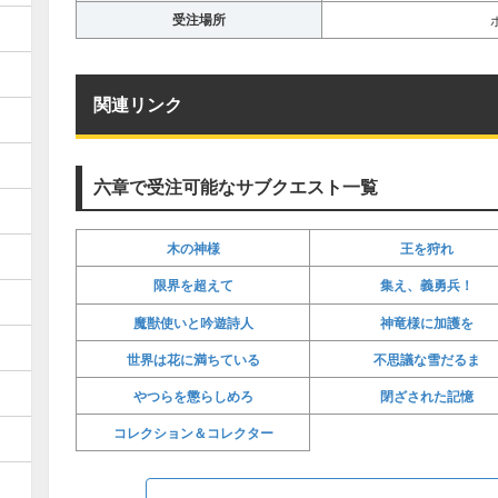
受注場所
関連リンク
六章で受注可能なサブクエスト一覧
木の神様
王を狩れ
限界を超えて
集え、義勇兵！
魔獣使いと吟遊詩人
神竜様に加護を
世界は花に満ちている
不思議な雪だるま
やつらを懲らしめろ
閉ざされた記憶
コレクション＆コレクター