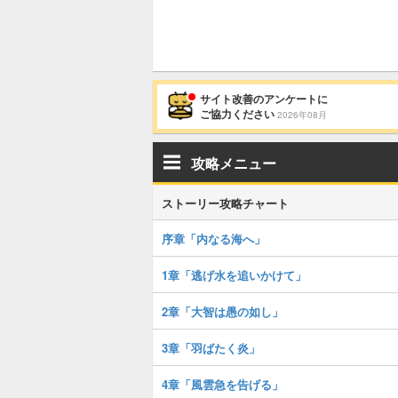
サイト改善のアンケートに
ご協力ください
2026年08月
攻略メニュー
ストーリー攻略チャート
序章「内なる海へ」
1章「逃げ水を追いかけて」
2章「大智は愚の如し」
3章「羽ばたく炎」
4章「風雲急を告げる」