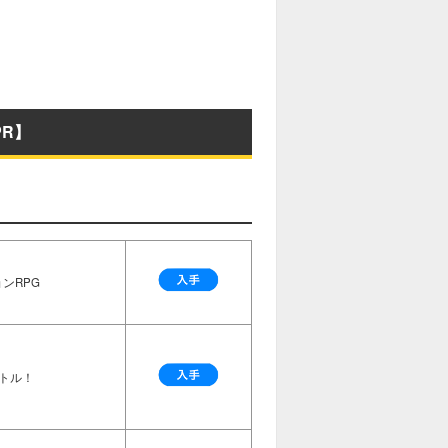
R】
ンRPG
トル！