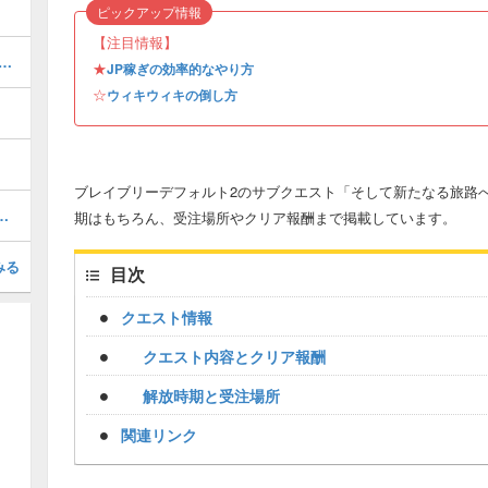
ピックアップ情報
【注目情報】
いいpq稼ぎ（お金稼ぎ）のやり方｜金策
★
JP稼ぎの効率的なやり方
☆
ウィキウィキの倒し方
ブレイブリーデフォルト2のサブクエスト「そして新たなる旅路
ラスの装備を入手する方法
期はもちろん、受注場所やクリア報酬まで掲載しています。
みる
目次
クエスト情報
クエスト内容とクリア報酬
解放時期と受注場所
関連リンク