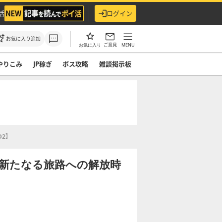
活
ログイン
お気に入り追加
ご意見
MENU
お気に入り
やりこみ
JP稼ぎ
ボス攻略
雑談掲示板
2】
新たなる旅路への解放時
】