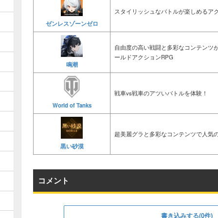
スタイリッシュなバトルが楽しめるアク
ゼンレスゾーンゼロ
自由度の高い戦闘と多彩なコンテンツ
ールドアクションRPG
鳴潮
戦車vs戦車のアツいバトルを体験！
World of Tanks
超美麗グラと多彩なコンテンツで人気の
黒い砂漠
コメント
書き込みする(0件)