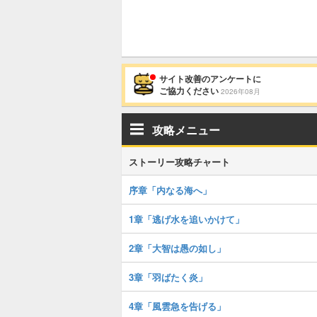
サイト改善のアンケートに
ご協力ください
2026年08月
攻略メニュー
ストーリー攻略チャート
序章「内なる海へ」
1章「逃げ水を追いかけて」
2章「大智は愚の如し」
3章「羽ばたく炎」
4章「風雲急を告げる」