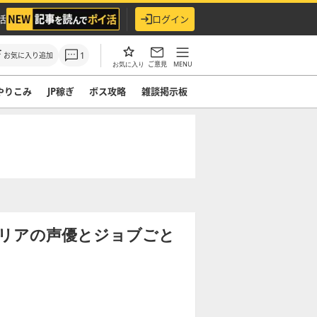
活
ログイン
1
お気に入り追加
ご意見
MENU
お気に入り
やりこみ
JP稼ぎ
ボス攻略
雑談掲示板
ーリアの声優とジョブごと