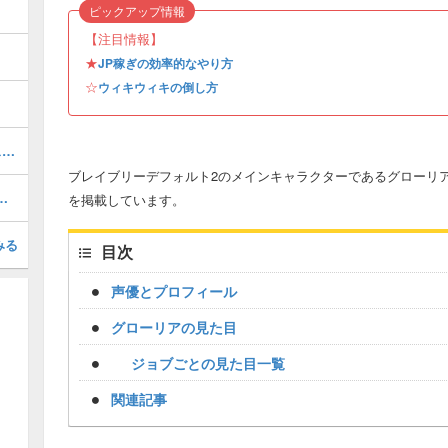
ピックアップ情報
【注目情報】
★
JP稼ぎの効率的なやり方
☆
ウィキウィキの倒し方
6章「ふたつの檻」の攻略チャート｜ストーリー
ブレイブリーデフォルト2のメインキャラクターであるグローリ
ラスの装備を入手する方法
を掲載しています。
みる
目次
声優とプロフィール
グローリアの見た目
ジョブごとの見た目一覧
関連記事