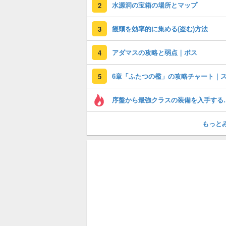
水源洞の宝箱の場所とマップ
2
饅頭を効率的に集める(盗む)方法
3
アダマスの攻略と弱点｜ボス
4
5
序盤から最強ク
もっと