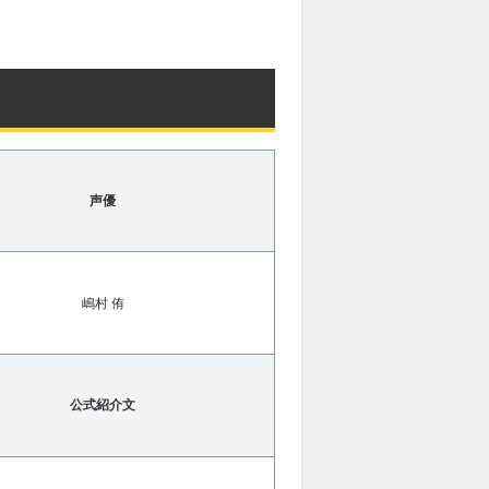
声優
嶋村 侑
公式紹介文