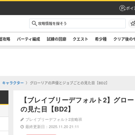
ポイ
盤攻略
パーティ編成
試練の回廊
クエスト
希少種
クリア後の
キャラクター
グローリアの声優とジョブごとの見た目【BD2】
【ブレイブリーデフォルト2】グロ
の見た目【BD2】
ブレイブリーデフォルト2攻略班
最終更新日：2025.11.20 21:11