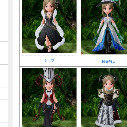
シーフ
吟遊詩人