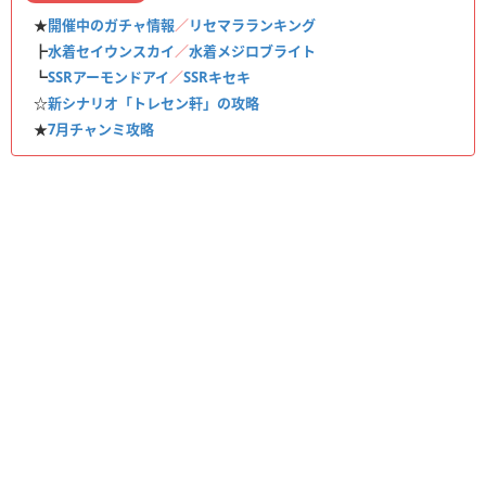
★
開催中のガチャ情報
／
リセマラランキング
┣
水着セイウンスカイ
／
水着メジロブライト
┗
SSRアーモンドアイ
／
SSRキセキ
☆
新シナリオ「トレセン軒」の攻略
★
7月チャンミ攻略