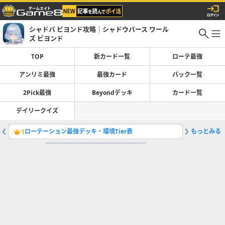
シャドバ ビヨンド攻略｜シャドウバース ワール
ズ ビヨンド
TOP
新カード一覧
ローテ最強
アンリミ最強
最強カード
パック一覧
2Pick最強
Beyondデッキ
カード一覧
デイリークイズ
ローテーション最強デッキ・環境Tier表
もっとみる
1
2