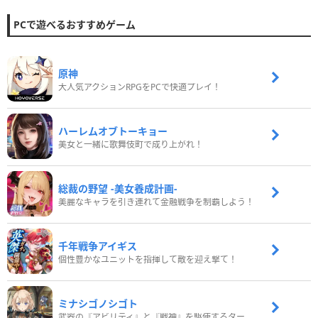
PCで遊べるおすすめゲーム
原神
大人気アクションRPGをPCで快適プレイ！
ハーレムオブトーキョー
美女と一緒に歌舞伎町で成り上がれ！
総裁の野望 -美女養成計画-
美麗なキャラを引き連れて金融戦争を制覇しよう！
千年戦争アイギス
個性豊かなユニットを指揮して敵を迎え撃て！
ミナシゴノシゴト
武器の『アビリティ』と『戦神』を駆使するターン制コマンドバトルRPG！