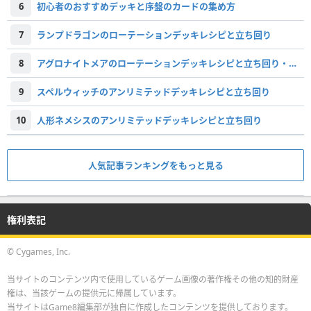
6
初心者のおすすめデッキと序盤のカードの集め方
7
ランプドラゴンのローテーションデッキレシピと立ち回り
8
アグロナイトメアのローテーションデッキレシピと立ち回り・対策
9
スペルウィッチのアンリミテッドデッキレシピと立ち回り
10
人形ネメシスのアンリミテッドデッキレシピと立ち回り
人気記事ランキングをもっと見る
権利表記
© Cygames, Inc.
当サイトのコンテンツ内で使用しているゲーム画像の著作権その他の知的財産
権は、当該ゲームの提供元に帰属しています。
当サイトはGame8編集部が独自に作成したコンテンツを提供しております。