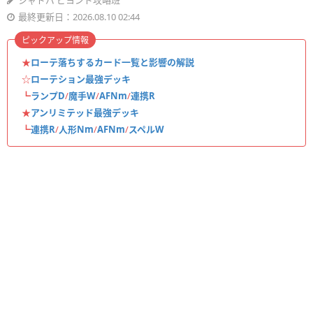
シャドバ ビヨンド攻略班
最終更新日：2026.08.10 02:44
ピックアップ情報
★
ローテ落ちするカード一覧と影響の解説
☆
ローテション最強デッキ
┗
ランプD
/
魔手W
/
AFNm
/
連携R
★
アンリミテッド最強デッキ
┗
連携R
/
人形Nm
/
AFNm
/
スペルW