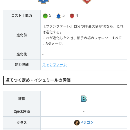
5
5
4
コスト｜能力
【ファンファーレ】自分のPP最大値が10なら、これ
は進化する。
進化前
これが進化したとき、相手の場のフォロワーすべて
に3ダメージ。
進化後
-
能力詳細
ファンファーレ
凍てつく定め・イシュミールの評価
評価
2pick評価
-
ドラゴン
クラス