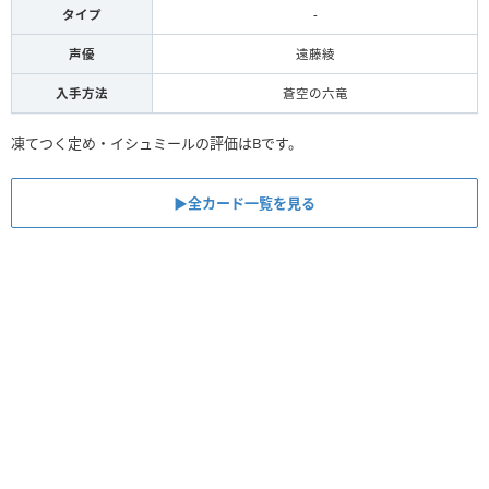
タイプ
-
声優
遠藤綾
入手方法
蒼空の六竜
凍てつく定め・イシュミールの評価はBです。
▶︎全カード一覧を見る