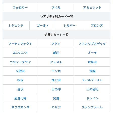
フォロワー
スペル
アミュレット
レアリティ別カード一覧
レジェンド
ゴールド
シルバー
ブロンズ
効果別カード一覧
アーティファクト
アクト
アポカリプスデッキ
エンハンス
威圧
オーラ
カウントダウン
クレスト
攻撃時
交戦時
コンボ
覚醒
疾走
進化時
スペルブースト
潜伏
土の印
土の秘術
超進化時
突進
ドレイン
ネクロマンス
バリア
ファンファーレ