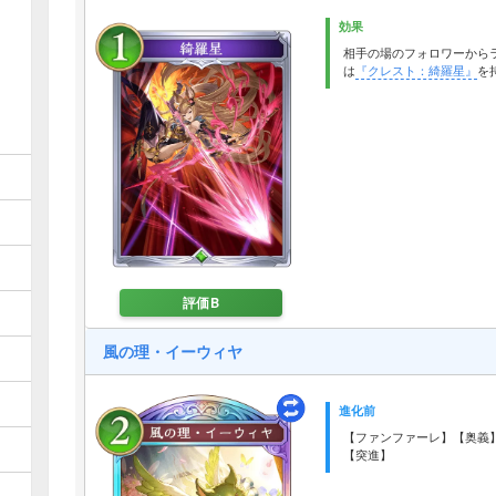
効果
相手の場のフォロワーからラ
は
『クレスト：綺羅星』
を
評価B
風の理・イーウィヤ
進化前
【ファンファーレ】【奥義】
【突進】