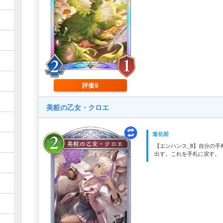
評価S
美粧の乙女・クロエ
進化前
【エンハンス_8】自分の手
出す。これを手札に戻す。