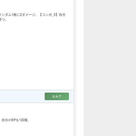
ンダム1枚に2ダメージ。【コンボ_5】自分
持つ。
エルフ
自分のEPを1回復。