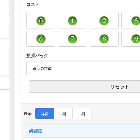
コスト
拡張パック
リセット
表示:
詳細
3列
5列
綺羅星