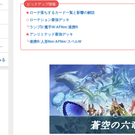
ーションデッキレシピと立ち回り・マリガン
ピックアップ情報
★
ローテ落ちするカード一覧と影響の解説
☆
ローテション最強デッキ
┗
/
/
/
ランプD
魔手W
AFNm
連携R
★
アンリミテッド最強デッキ
┗
/
/
/
連携R
人形Nm
AFNm
スペルW
ラゴンのデッキレシピと評価
みる