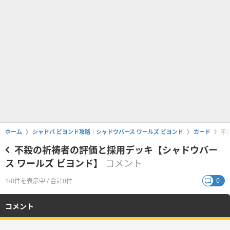
ホーム
シャドバ ビヨンド攻略｜シャドウバース ワールズ ビヨンド
カード
不
不殺の祈祷者の評価と採用デッキ【シャドウバー
ス ワールズ ビヨンド】
コメント
0
1-0件を表示中 / 合計0件
コメント