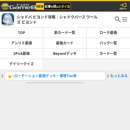
シャドバ ビヨンド攻略｜シャドウバース ワール
ズ ビヨンド
TOP
新カード一覧
ローテ最強
アンリミ最強
最強カード
パック一覧
2Pick最強
Beyondデッキ
カード一覧
デイリークイズ
ローテーション最強デッキ・環境Tier表
もっとみる
1
2