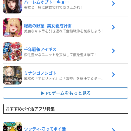
ハーレムオブトーキョー
美女と一緒に歌舞伎町で成り上がれ！
総裁の野望 -美女養成計画-
美麗なキャラを引き連れて金融戦争を制覇しよう！
千年戦争アイギス
個性豊かなユニットを指揮して敵を迎え撃て！
ミナシゴノシゴト
武器の『アビリティ』と『戦神』を駆使するターン制コマンドバトルRPG！
PCゲームをもっと見る
おすすめポイ活アプリ特集
ウッディ‐守ってポイ活