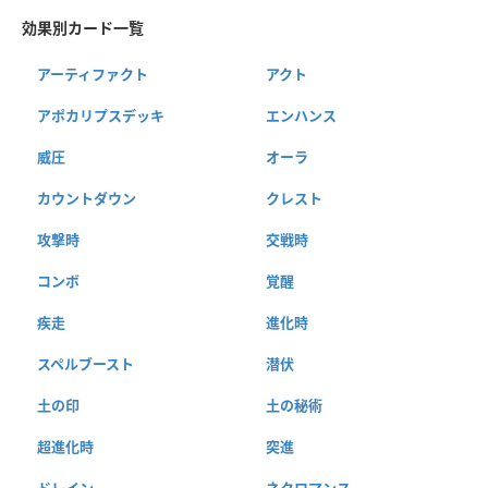
効果別カード一覧
アーティファクト
アクト
アポカリプスデッキ
エンハンス
威圧
オーラ
カウントダウン
クレスト
攻撃時
交戦時
コンボ
覚醒
疾走
進化時
スペルブースト
潜伏
土の印
土の秘術
超進化時
突進
ドレイン
ネクロマンス