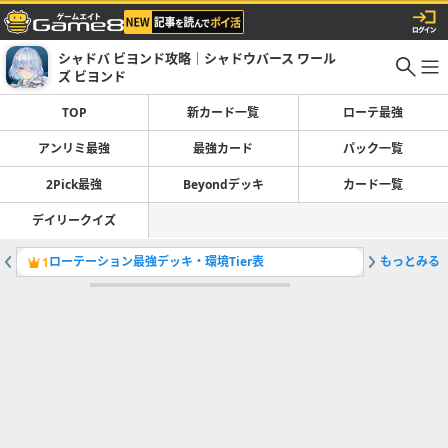
シャドバ ビヨンド攻略｜シャドウバース ワール
ズ ビヨンド
TOP
新カード一覧
ローテ最強
アンリミ最強
最強カード
パック一覧
2Pick最強
Beyondデッキ
カード一覧
デイリークイズ
ローテーション最強デッキ・環境Tier表
もっとみる
AFネメ
1
2