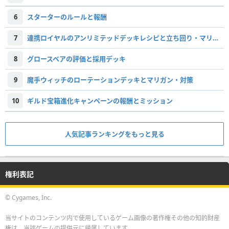
6
スターターのルールと報酬
7
連携ロイヤルのアンリミテッドデッキレシピと立ち回り・マリガン
8
グロースベアの評価と採用デッキ
9
魔手ウィッチのローテーションデッキとマリガン・対策
10
ギルド宝箱進化キャンペーンの報酬とミッション
人気記事ランキングをもっと見る
権利表記
© Cygames, Inc.
当サイトのコンテンツ内で使用しているゲーム画像の著作権その他の知的財産
権は、当該ゲームの提供元に帰属しています。