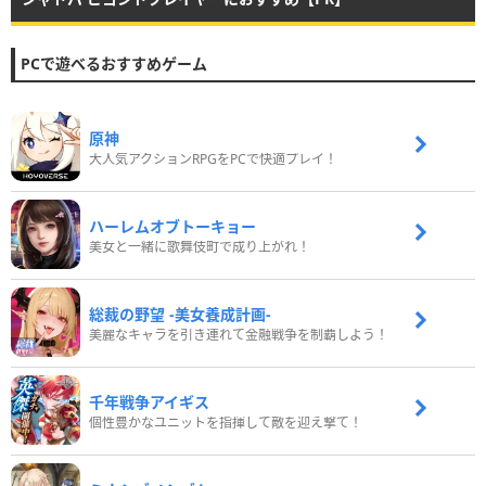
PCで遊べるおすすめゲーム
原神
大人気アクションRPGをPCで快適プレイ！
ハーレムオブトーキョー
美女と一緒に歌舞伎町で成り上がれ！
総裁の野望 -美女養成計画-
美麗なキャラを引き連れて金融戦争を制覇しよう！
千年戦争アイギス
個性豊かなユニットを指揮して敵を迎え撃て！