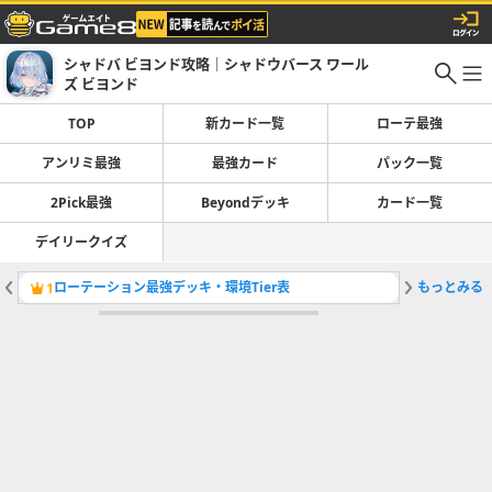
シャドバ ビヨンド攻略｜シャドウバース ワール
ズ ビヨンド
TOP
新カード一覧
ローテ最強
アンリミ最強
最強カード
パック一覧
2Pick最強
Beyondデッキ
カード一覧
デイリークイズ
ローテーション最強デッキ・環境Tier表
もっとみる
1
2