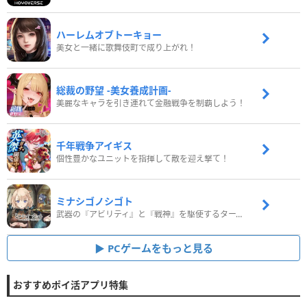
ハーレムオブトーキョー
美女と一緒に歌舞伎町で成り上がれ！
総裁の野望 -美女養成計画-
美麗なキャラを引き連れて金融戦争を制覇しよう！
千年戦争アイギス
個性豊かなユニットを指揮して敵を迎え撃て！
ミナシゴノシゴト
武器の『アビリティ』と『戦神』を駆使するターン制コマンドバトルRPG！
PCゲームをもっと見る
おすすめポイ活アプリ特集