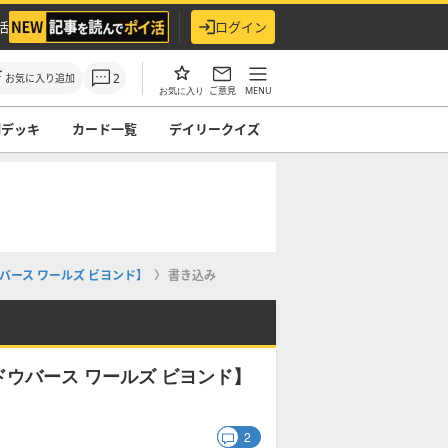
活
ログイン
2
お気に入り追加
ご意見
MENU
お気に入り
ndデッキ
カード一覧
デイリークイズ
ース ワールズ ビヨンド】
書き込み
ウバース ワールズ ビヨンド】
2