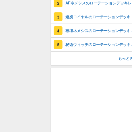
A
2
連携ロイヤルのローテー
3
破壊ネメシスのローテ
4
秘術ウィッチのロー
5
もっと