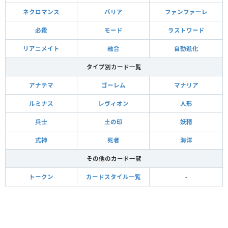
ネクロマンス
バリア
ファンファーレ
必殺
モード
ラストワード
リアニメイト
融合
自動進化
タイプ別カード一覧
アナテマ
ゴーレム
マナリア
ルミナス
レヴィオン
人形
兵士
土の印
妖精
式神
死者
海洋
その他のカード一覧
トークン
カードスタイル一覧
-