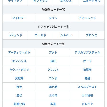
ナイトメア
ビショップ
ネメシス
ニュートラル
種類別カード一覧
フォロワー
スペル
アミュレット
レアリティ別カード一覧
レジェンド
ゴールド
シルバー
ブロンズ
効果別カード一覧
アーティファクト
アクト
アポカリプスデッキ
エンハンス
威圧
オーラ
カウントダウン
クレスト
攻撃時
交戦時
コンボ
覚醒
疾走
進化時
スペルブースト
潜伏
土の印
土の秘術
超進化時
突進
ドレイン