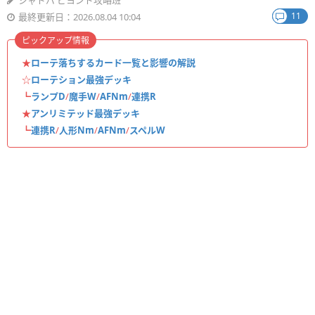
シャドバ ビヨンド攻略班
11
最終更新日：2026.08.04 10:04
ピックアップ情報
★
ローテ落ちするカード一覧と影響の解説
☆
ローテション最強デッキ
┗
ランプD
/
魔手W
/
AFNm
/
連携R
★
アンリミテッド最強デッキ
┗
連携R
/
人形Nm
/
AFNm
/
スペルW