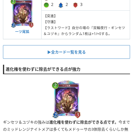
2
2
3
【突進】
【守護】
【ラストワード】自分の場の『双輪夜行・ギンセツ
一ツ尾狐
＆ユヅキ』からランダム1枚は+1/+0する。
▶︎全カード一覧を見る
進化権を使わずに除去ができる点が強力
ギンセツ＆ユヅキの強みは
進化権を使わずに除去ができる点です。
今まで
のミッドレンジナイトメアは多くてもメドゥーサの3体除去くらいしか無