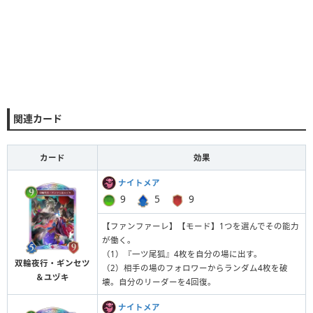
関連カード
カード
効果
ナイトメア
9
5
9
【ファンファーレ】【モード】1つを選んでその能力
が働く。
（1）『一ツ尾狐』4枚を自分の場に出す。
双輪夜行・ギンセツ
（2）相手の場のフォロワーからランダム4枚を破
＆ユヅキ
壊。自分のリーダーを4回復。
ナイトメア