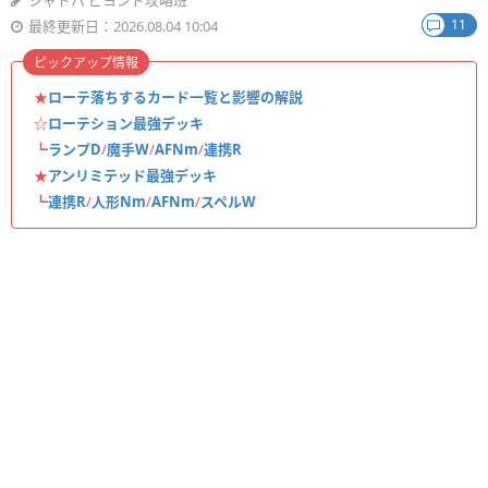
シャドバ ビヨンド攻略班
11
最終更新日：2026.08.04 10:04
ピックアップ情報
★
ローテ落ちするカード一覧と影響の解説
☆
ローテション最強デッキ
┗
ランプD
/
魔手W
/
AFNm
/
連携R
★
アンリミテッド最強デッキ
┗
連携R
/
人形Nm
/
AFNm
/
スペルW