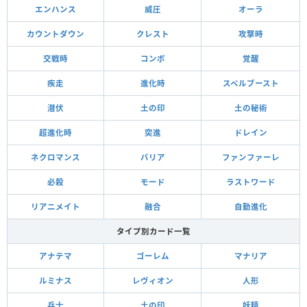
エンハンス
威圧
オーラ
カウントダウン
クレスト
攻撃時
交戦時
コンボ
覚醒
疾走
進化時
スペルブースト
潜伏
土の印
土の秘術
超進化時
突進
ドレイン
ネクロマンス
バリア
ファンファーレ
必殺
モード
ラストワード
リアニメイト
融合
自動進化
タイプ別カード一覧
アナテマ
ゴーレム
マナリア
ルミナス
レヴィオン
人形
兵士
土の印
妖精