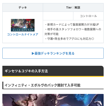
デッキ
Tier｜解説
コントロール
・新規カードによって盤面展開力が大幅UP
・相手の高スタッツフォロワー複数展開への
対策が可能
コントロールナイトメア
・守護+除去多めでアグロにも対応力◎
▶︎最強デッキランキングを見る
ギンセツ＆ユヅキの入手方法
インフィニティ・エボルヴのパック開封で入手可能