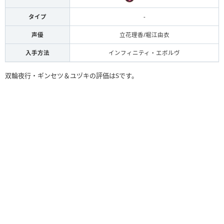
タイプ
-
声優
立花理香/堀江由衣
入手方法
インフィニティ・エボルヴ
双輪夜行・ギンセツ＆ユヅキの評価はSです。