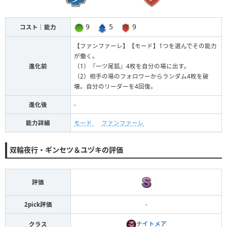
9
5
9
コスト｜能力
【ファンファーレ】【モード】1つを選んでその能力
が働く。
進化前
（1）『一ツ尾狐』4枚を自分の場に出す。
（2）相手の場のフォロワーからランダム4枚を破
壊。自分のリーダーを4回復。
進化後
-
能力詳細
モード
ファンファーレ
双輪夜行・ギンセツ＆ユヅキの評価
評価
2pick評価
-
ナイトメア
クラス