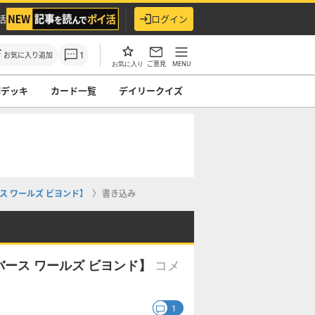
活
ログイン
1
お気に入り追加
ご意見
MENU
お気に入り
ndデッキ
カード一覧
デイリークイズ
 ワールズ ビヨンド】
書き込み
コメ
ース ワールズ ビヨンド】
1