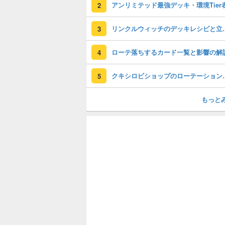
アンリミテッド最強デッキ・環境Tier
2
リンクルウィッ
3
ローテ落ちするカード一覧と影響の解
4
クキシロビショップのロ
5
もっと