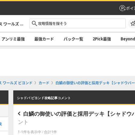
ポイ
シャドバ ビヨンド攻略｜シャドウバース ワールズ ビヨンド
アンリミ最強
最強カード
パック一覧
2Pick最強
Beyo
 ワールズ ビヨンド
カード
白鱗の御使いの評価と採用デッキ【シャドウバース
シャドバ ビヨンド攻略記事コメント
白鱗の御使いの評価と採用デッキ【シャドウバ
ント
表
1-1件を表示中 / 合計1件