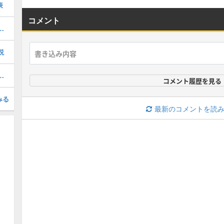
表
コメント
チのデッキレシピと立ち回り
説
ーテーションデッキレシピとマリガン・対策
コメント履歴を見る
みる
最新のコメントを読