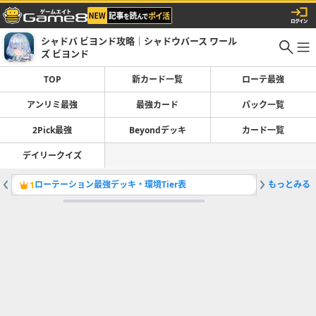
シャドバ ビヨンド攻略｜シャドウバース ワール
ズ ビヨンド
TOP
新カード一覧
ローテ最強
アンリミ最強
最強カード
パック一覧
2Pick最強
Beyondデッキ
カード一覧
デイリークイズ
ローテーション最強デッキ・環境Tier表
もっとみる
1
2