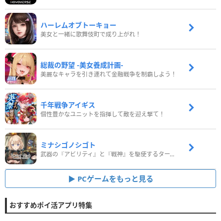
ハーレムオブトーキョー
美女と一緒に歌舞伎町で成り上がれ！
総裁の野望 -美女養成計画-
美麗なキャラを引き連れて金融戦争を制覇しよう！
千年戦争アイギス
個性豊かなユニットを指揮して敵を迎え撃て！
ミナシゴノシゴト
武器の『アビリティ』と『戦神』を駆使するターン制コマンドバトルRPG！
PCゲームをもっと見る
おすすめポイ活アプリ特集