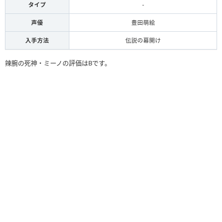
タイプ
-
声優
豊田萌絵
入手方法
伝説の幕開け
辣腕の死神・ミーノの評価はBです。