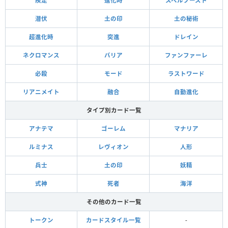
疾走
進化時
スペルブースト
潜伏
土の印
土の秘術
超進化時
突進
ドレイン
ネクロマンス
バリア
ファンファーレ
必殺
モード
ラストワード
リアニメイト
融合
自動進化
タイプ別カード一覧
アナテマ
ゴーレム
マナリア
ルミナス
レヴィオン
人形
兵士
土の印
妖精
式神
死者
海洋
その他のカード一覧
トークン
カードスタイル一覧
-