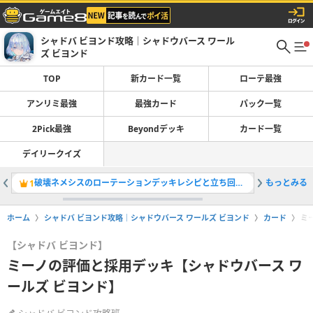
シャドバ ビヨンド攻略｜シャドウバース ワール
ズ ビヨンド
TOP
新カード一覧
ローテ最強
アンリミ最強
最強カード
パック一覧
2Pick最強
Beyondデッキ
カード一覧
デイリークイズ
破壊ネメシスのローテーションデッキレシピと立ち回り・対策
もっとみる
コラボ一
1
2
ホーム
シャドバ ビヨンド攻略｜シャドウバース ワールズ ビヨンド
カード
ミ
【シャドバ ビヨンド】
ミーノの評価と採用デッキ【シャドウバース ワ
ールズ ビヨンド】