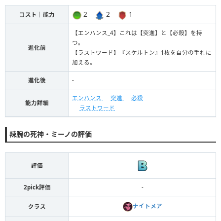
2
2
1
コスト｜能力
【エンハンス_4】これは【突進】と【必殺】を持
つ。
進化前
【ラストワード】『スケルトン』1枚を自分の手札に
加える。
進化後
-
エンハンス
突進
必殺
能力詳細
ラストワード
辣腕の死神・ミーノの評価
評価
2pick評価
-
ナイトメア
クラス