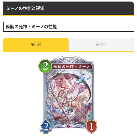
ミーノの性能と評価
辣腕の死神・ミーノの性能
進化前
進化後