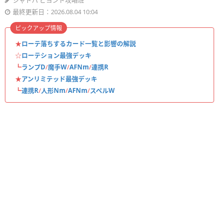
シャドバ ビヨンド攻略班
最終更新日：2026.08.04 10:04
ピックアップ情報
★
ローテ落ちするカード一覧と影響の解説
☆
ローテション最強デッキ
┗
ランプD
/
魔手W
/
AFNm
/
連携R
★
アンリミテッド最強デッキ
┗
連携R
/
人形Nm
/
AFNm
/
スペルW