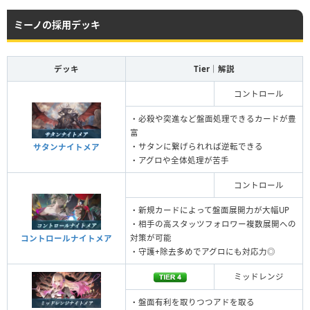
ミーノの採用デッキ
デッキ
Tier｜解説
コントロール
・必殺や突進など盤面処理できるカードが豊
富
・サタンに繋げられれば逆転できる
サタンナイトメア
・アグロや全体処理が苦手
コントロール
・新規カードによって盤面展開力が大幅UP
・相手の高スタッツフォロワー複数展開への
対策が可能
コントロールナイトメア
・守護+除去多めでアグロにも対応力◎
ミッドレンジ
・盤面有利を取りつつアドを取る