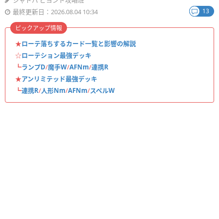
シャドバ ビヨンド攻略班
13
最終更新日：2026.08.04 10:34
ピックアップ情報
★
ローテ落ちするカード一覧と影響の解説
☆
ローテション最強デッキ
┗
ランプD
/
魔手W
/
AFNm
/
連携R
★
アンリミテッド最強デッキ
┗
連携R
/
人形Nm
/
AFNm
/
スペルW