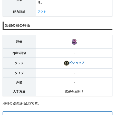
壊。
能力詳細
アクト
邪教の器の評価
評価
2pick評価
-
ビショップ
クラス
タイプ
-
声優
-
入手方法
伝説の幕開け
邪教の器の評価はSです。