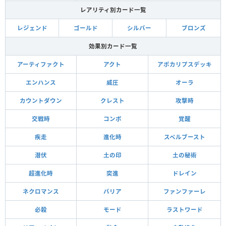
レアリティ別カード一覧
レジェンド
ゴールド
シルバー
ブロンズ
効果別カード一覧
アーティファクト
アクト
アポカリプスデッキ
エンハンス
威圧
オーラ
カウントダウン
クレスト
攻撃時
交戦時
コンボ
覚醒
疾走
進化時
スペルブースト
潜伏
土の印
土の秘術
超進化時
突進
ドレイン
ネクロマンス
バリア
ファンファーレ
必殺
モード
ラストワード