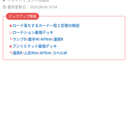
シャドバ ビヨンド攻略班
最終更新日：2026.08.04 10:34
ピックアップ情報
★
ローテ落ちするカード一覧と影響の解説
☆
ローテション最強デッキ
┗
ランプD
/
魔手W
/
AFNm
/
連携R
★
アンリミテッド最強デッキ
┗
連携R
/
人形Nm
/
AFNm
/
スペルW