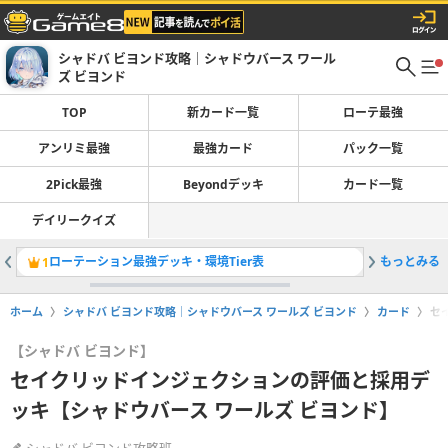
シャドバ ビヨンド攻略｜シャドウバース ワール
ズ ビヨンド
TOP
新カード一覧
ローテ最強
アンリミ最強
最強カード
パック一覧
2Pick最強
Beyondデッキ
カード一覧
デイリークイズ
ローテーション最強デッキ・環境Tier表
もっとみる
魔手ウィ
1
2
ホーム
シャドバ ビヨンド攻略｜シャドウバース ワールズ ビヨンド
カード
セ
【シャドバ ビヨンド】
セイクリッドインジェクションの評価と採用デ
ッキ【シャドウバース ワールズ ビヨンド】