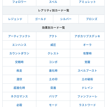
フォロワー
スペル
アミュレット
レアリティ別カード一覧
レジェンド
ゴールド
シルバー
ブロンズ
効果別カード一覧
アーティファクト
アクト
アポカリプスデッキ
エンハンス
威圧
オーラ
カウントダウン
クレスト
攻撃時
交戦時
コンボ
覚醒
疾走
進化時
スペルブースト
潜伏
土の印
土の秘術
超進化時
突進
ドレイン
ネクロマンス
バリア
ファンファーレ
必殺
モード
ラストワード