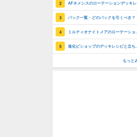
A
2
パック一覧・どのパックを引くべき？
3
ミルティオナイトメアの
4
進化ビショップ
5
もっと