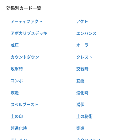
効果別カード一覧
アーティファクト
アクト
アポカリプスデッキ
エンハンス
威圧
オーラ
カウントダウン
クレスト
攻撃時
交戦時
コンボ
覚醒
疾走
進化時
スペルブースト
潜伏
土の印
土の秘術
超進化時
突進
ドレイン
ネクロマンス