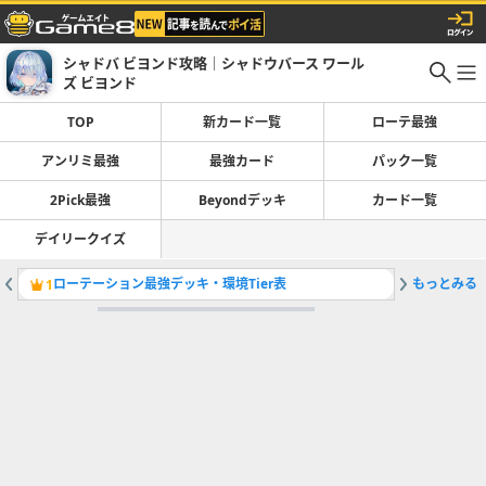
シャドバ ビヨンド攻略｜シャドウバース ワール
ズ ビヨンド
TOP
新カード一覧
ローテ最強
アンリミ最強
最強カード
パック一覧
2Pick最強
Beyondデッキ
カード一覧
デイリークイズ
ローテーション最強デッキ・環境Tier表
もっとみる
1
2