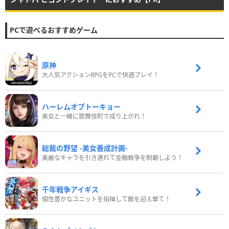
PCで遊べるおすすめゲーム
原神
大人気アクションRPGをPCで快適プレイ！
ハーレムオブトーキョー
美女と一緒に歌舞伎町で成り上がれ！
総裁の野望 -美女養成計画-
美麗なキャラを引き連れて金融戦争を制覇しよう！
千年戦争アイギス
個性豊かなユニットを指揮して敵を迎え撃て！