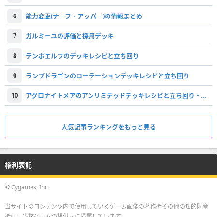
6
能力変更(ナーフ・アッパー)の情報まとめ
7
ガルミーユの評価と採用デッキ
8
テンポエルフのデッキレシピと立ち回り
9
ランプドラゴンのローテーションデッキレシピと立ち回り
10
アグロナイトメアのアンリミテッドデッキレシピと立ち回り・対策
人気記事ランキングをもっと見る
権利表記
© Cygames, Inc.
当サイトのコンテンツ内で使用しているゲーム画像の著作権その他の知的財産
権は、当該ゲームの提供元に帰属しています。