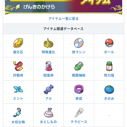
アイテム一覧に戻る
アイテム関連データベース
進化石
特殊進化
技マシン
ボール
対戦用
回復用
戦闘補助
努力値
ミント
アメ
育成
きのみ
-
おとしもの
テラピース
大切な物