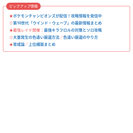
ピックアップ情報
★
ポケモンチャンピオンズが配信！攻略情報を発信中
☆
第10世代「ウインド・ウェーブ」の最新情報まとめ
★最強レイド開催：
最強キラフロルの対策とソロ攻略
☆
大量発生の色違い厳選方法
／
色違い厳選のやり方
★
育成論
／
上位構築まとめ