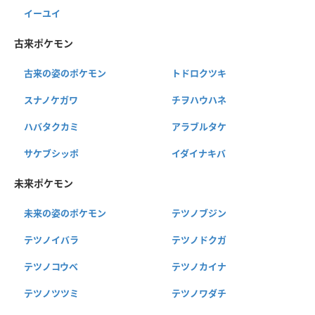
イーユイ
古来ポケモン
古来の姿のポケモン
トドロクツキ
スナノケガワ
チヲハウハネ
ハバタクカミ
アラブルタケ
サケブシッポ
イダイナキバ
未来ポケモン
未来の姿のポケモン
テツノブジン
テツノイバラ
テツノドクガ
テツノコウベ
テツノカイナ
テツノツツミ
テツノワダチ