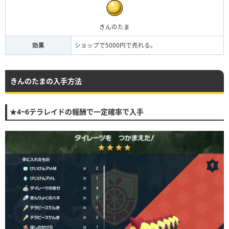
きんのたま
効果
ショップで5000円で売れる。
きんのたまの入手方法
★4~6テラレイドの報酬で一定確率で入手