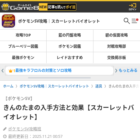
ポケモンSV攻略｜スカーレットバイオレット
攻略TOP
藍の円盤攻略
碧の仮面攻略
ブルーベリー図鑑
ポケモン図鑑
対戦攻略部
最強ポケモン
レイドおすすめ
交換掲示板
最強キラフロルの対策とソロ攻略
もっとみる
ドラゴン
1
2
ホーム
ポケモンSV攻略｜スカーレットバイオレット
道具
きんのたまの入手方
【ポケモンSV】
きんのたまの入手方法と効果【スカーレットバ
イオレット】
ポケモンSV攻略班
最終更新日：2025.11.21 00:57