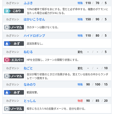
110
/
70
/
5
ふぶき
わざマシン
特殊
10%の確率で相手を氷にする。雪だと必ず命中する。複数のポケモンに
当たった場合は威力が3/4になる。
150
/
90
/
5
はかいこうせん
わざマシン
特殊
次のターンは動けなくなる。
110
/
80
/
5
ハイドロポンプ
わざマシン
特殊
追加効果なし。
-
/
-
/
5
ねむる
わざマシン
変化
HPを全回復し、2ターンの間眠り状態にする。
-
/
-
/
10
ねごと
わざマシン
変化
自分が眠り状態のときだけ効果がある。覚えている技をの中からランダ
ムで一つ使用する。
90
/
100
/
15
なみのり
わざマシン
特殊
範囲攻撃。
90
/
85
/
20
とっしん
わざマシン
物理
相手に与えた1/4の反動ダメージを、自分も受ける。