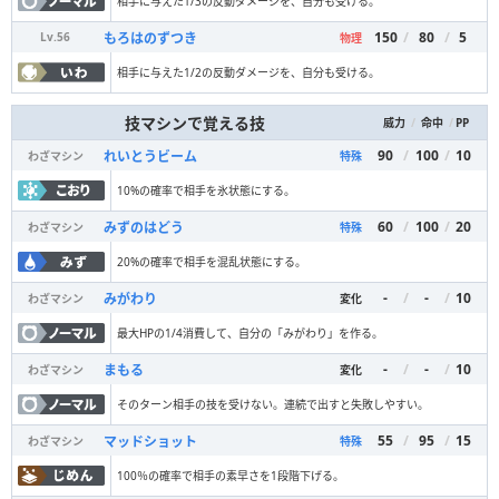
相手に与えた1/3の反動ダメージを、自分も受ける。
150
/
80
/
5
もろはのずつき
Lv.
56
物理
相手に与えた1/2の反動ダメージを、自分も受ける。
技マシンで覚える技
/
/
PP
威力
命中
90
/
100
/
10
れいとうビーム
わざマシン
特殊
10%の確率で相手を氷状態にする。
60
/
100
/
20
みずのはどう
わざマシン
特殊
20%の確率で相手を混乱状態にする。
-
/
-
/
10
みがわり
わざマシン
変化
最大HPの1/4消費して、自分の「みがわり」を作る。
-
/
-
/
10
まもる
わざマシン
変化
そのターン相手の技を受けない。連続で出すと失敗しやすい。
55
/
95
/
15
マッドショット
わざマシン
特殊
100％の確率で相手の素早さを1段階下げる。