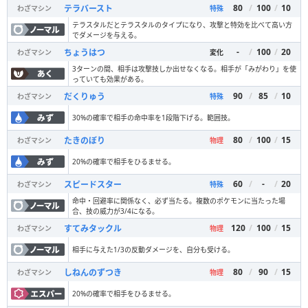
80
/
100
/
10
テラバースト
わざマシン
特殊
テラスタルだとテラスタルのタイプになり、攻撃と特効を比べて高い方
でダメージを与える。
-
/
100
/
20
ちょうはつ
わざマシン
変化
3ターンの間、相手は攻撃技しか出せなくなる。相手が「みがわり」を使
っていても効果がある。
90
/
85
/
10
だくりゅう
わざマシン
特殊
30%の確率で相手の命中率を1段階下げる。範囲技。
80
/
100
/
15
たきのぼり
わざマシン
物理
20%の確率で相手をひるませる。
60
/
-
/
20
スピードスター
わざマシン
特殊
命中・回避率に関係なく、必ず当たる。複数のポケモンに当たった場
合、技の威力が3/4になる。
120
/
100
/
15
すてみタックル
わざマシン
物理
相手に与えた1/3の反動ダメージを、自分も受ける。
80
/
90
/
15
しねんのずつき
わざマシン
物理
20%の確率で相手をひるませる。