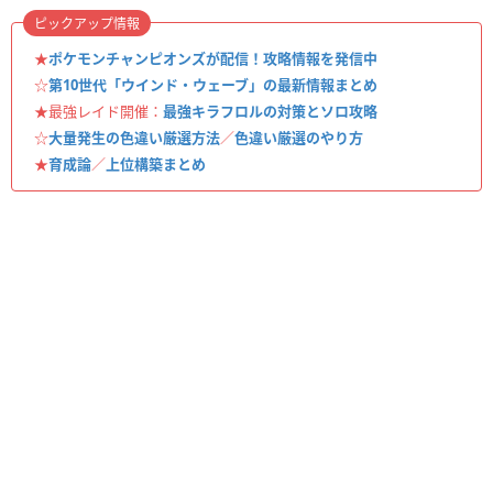
ピックアップ情報
★
ポケモンチャンピオンズが配信！攻略情報を発信中
☆
第10世代「ウインド・ウェーブ」の最新情報まとめ
★最強レイド開催：
最強キラフロルの対策とソロ攻略
☆
大量発生の色違い厳選方法
／
色違い厳選のやり方
★
育成論
／
上位構築まとめ