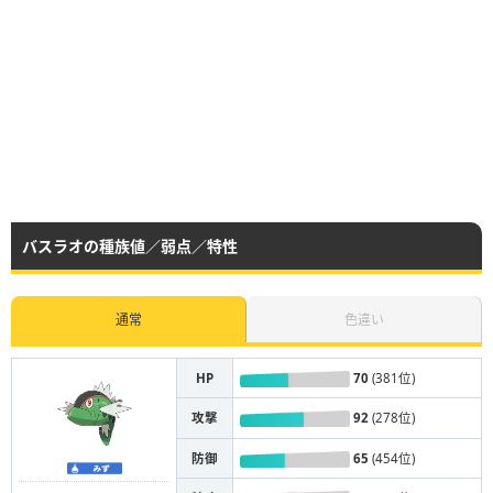
バスラオの種族値／弱点／特性
通常
色違い
HP
70
(381位)
攻撃
92
(278位)
防御
65
(454位)