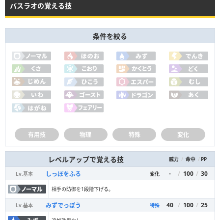
バスラオの覚える技
条件を絞る
有用技
物理
特殊
変化
レベルアップで覚える技
/
/
PP
威力
命中
-
/
100
/
30
しっぽをふる
Lv.
基本
変化
相手の防御を1段階下げる。
40
/
100
/
25
みずでっぽう
Lv.
基本
特殊