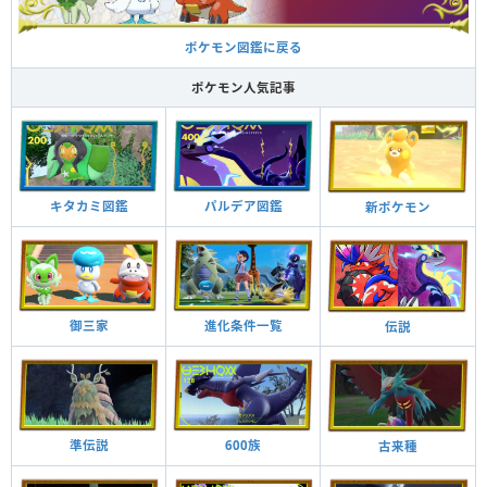
ポケモン図鑑に戻る
ポケモン人気記事
キタカミ図鑑
パルデア図鑑
新ポケモン
御三家
進化条件一覧
伝説
準伝説
600族
古来種