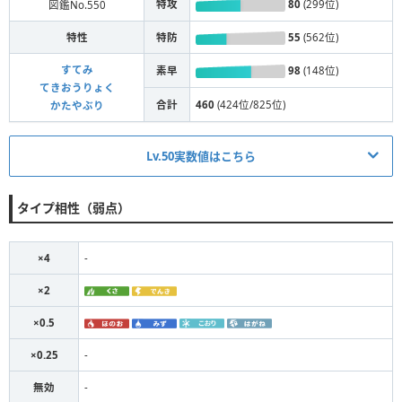
特攻
80
(299位)
図鑑No.550
特性
特防
55
(562位)
すてみ
素早
98
(148位)
てきおうりょく
合計
460
(424位/825位)
かたやぶり
Lv.50実数値はこちら
最高
準
無振り
下降
最低
タイプ相性（弱点）
177
177
145
130
130
HP
158
144
112
100
87
×4
-
攻撃
×2
128
117
85
76
63
防御
×0.5
145
132
100
90
76
特攻
×0.25
-
117
107
75
67
54
特防
無効
-
165
150
118
106
92
素早さ