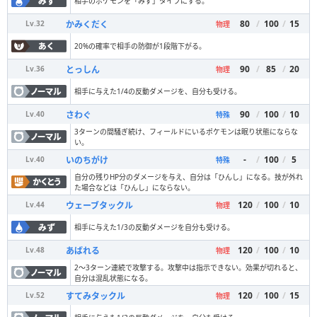
相手のポケモンを「みず」タイプにする。
80
/
100
/
15
かみくだく
Lv.
32
物理
20%の確率で相手の防御が1段階下がる。
90
/
85
/
20
とっしん
Lv.
36
物理
相手に与えた1/4の反動ダメージを、自分も受ける。
90
/
100
/
10
さわぐ
Lv.
40
特殊
3ターンの間騒ぎ続け、フィールドにいるポケモンは眠り状態にならな
い。
-
/
100
/
5
いのちがけ
Lv.
40
特殊
自分の残りHP分のダメージを与え、自分は「ひんし」になる。技が外れ
た場合などは「ひんし」にならない。
120
/
100
/
10
ウェーブタックル
Lv.
44
物理
相手に与えた1/3の反動ダメージを自分も受ける。
120
/
100
/
10
あばれる
Lv.
48
物理
2〜3ターン連続で攻撃する。攻撃中は指示できない。効果が切れると、
自分は混乱状態になる。
120
/
100
/
15
すてみタックル
Lv.
52
物理