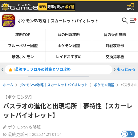
ポケモンSV攻略｜スカーレットバイオレット
攻略TOP
藍の円盤攻略
碧の仮面攻略
ブルーベリー図鑑
ポケモン図鑑
対戦攻略部
最強ポケモン
レイドおすすめ
交換掲示板
最強キラフロルの対策とソロ攻略
もっとみる
ストーリ
1
2
ホーム
ポケモンSV攻略｜スカーレットバイオレット
ポケモン図鑑
バスラオの
【ポケモンSV】
バスラオの進化と出現場所｜夢特性【スカーレ
ットバイオレット】
ポケモンSV攻略班
3
最終更新日：2025.11.21 01:54