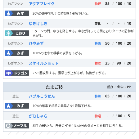
85
/
100
/
10
アクアブレイク
わざマシン
物理
20%の確率で相手の防御を1段階下げる。
-
/
-
/
10
ゆきげしき
わざマシン
変化
5ターンの間、ゆきを降らせる。ゆきが降ってる間こおりタイプの防御が
あがる。
50
/
100
/
20
ひやみず
わざマシン
特殊
100%の確率で相手の攻撃を下げる。
25
/
90
/
20
スケイルショット
わざマシン
物理
2〜5回攻撃する。素早さが上がるが、防御が下がる。
たまご技
/
/
PP
威力
命中
65
/
100
/
20
バブルこうせん
遺伝
特殊
10%の確率で相手の素早さを1段階下げる。
-
/
100
/
5
がむしゃら
遺伝
物理
相手のHPから、自分のHPを引いた分のダメージを相手に与える。