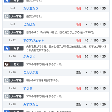
追加効果なし。
40
/
100
/
35
たいあたり
Lv.
4
物理
追加効果なし。
-
/
100
/
15
じたばた
Lv.
8
物理
自分の残りHPが少ないほど、技の威力が上がる(最大で200)。
40
/
100
/
20
アクアジェット
Lv.
12
物理
先制攻撃ができる。自分と相手が同様の技を出したら、素早さが高いほ
うが先制攻撃できる。
60
/
100
/
25
かみつく
Lv.
16
物理
30%の確率で相手をひるませる。
-
/
100
/
10
こわいかお
Lv.
20
変化
相手の素早さを2段階下げる。
70
/
100
/
15
ずつき
Lv.
24
物理
30%の確率で相手をひるませる。
-
/
100
/
20
みずびたし
Lv.
28
変化