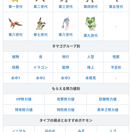
第一世代
第二世代
第三世代
第四世代
第五世代
-
第六世代
第七世代
第八世代
第九世代
タマゴグループ別
植物
虫
飛行
人型
怪獣
妖精
ドラゴン
鉱物
陸上
不定形
水中1
水中2
水中3
未発見
-
もらえる努力値別
HP努力値
攻撃努力値
防御努力値
特攻努力値
特防努力値
素早さ努力値
タイプの弱点とおすすめポケモン
ノーマル
ほのお
みず
くさ