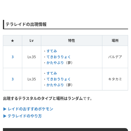
テラレイドの出現情報
★
Lv
特性
場所
・
すてみ
3
Lv.35
・
てきおうりょく
パルデア
・
かたやぶり
（夢）
・
すてみ
3
Lv.35
・
てきおうりょく
キタカミ
・
かたやぶり
（夢）
出現するテラスタルのタイプと場所はランダム
です。
▶ レイドのおすすめポケモン
▶ テラレイドのやり方