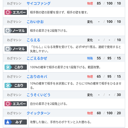
85
/
100
/
10
サイコファング
わざマシン
物理
相手側の壁の影響を受けず、相手の壁を壊す。
-
/
100
/
10
こわいかお
わざマシン
変化
相手の素早さを2段階下げる。
-
/
-
/
10
こらえる
わざマシン
変化
「ひんし」になる攻撃を受けても、必ずHPが1残る。連続で使用すると
失敗しやすい。
55
/
95
/
15
こごえるかぜ
わざマシン
特殊
100%の確率で相手の素早さを1段階下げる。範囲攻撃。
65
/
95
/
15
こおりのキバ
わざマシン
物理
10%の確率で相手を氷状態にする。さらに10%の確率で相手をひるませ
る。
-
/
-
/
30
こうそくいどう
わざマシン
変化
自分の素早さを2段階上げる。
60
/
100
/
20
クイックターン
わざマシン
物理
攻撃した後に、手持ちのポケモンと入れ替わる。