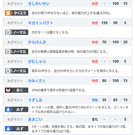
-
/
100
/
15
きしかいせい
わざマシン
物理
自分の残りHPが少ないほど、技の威力が上がる(最大200)。
150
/
90
/
5
ギガインパクト
わざマシン
物理
次のターンは動けなくなる。
70
/
100
/
20
からげんき
わざマシン
物理
自分が麻痺火傷毒猛毒状態の時、技の威力が2倍になる。
-
/
100
/
5
がむしゃら
わざマシン
物理
相手のHPから、自分のHPを引いた分のダメージを相手に与える。
80
/
100
/
15
かみくだく
わざマシン
物理
20%の確率で相手の防御が1段階下がる。
35
/
85
/
15
うずしお
わざマシン
特殊
4〜5ターンの間、相手に最大HPの1/8のダメージを与える。ゴーストタ
イプ以外の相手は逃げられない。
-
/
-
/
5
あまごい
わざマシン
変化
5ターンの間、天候を雨にする。雨の間、水タイプの技の威力が1.5倍、
炎タイプの技の威力は0.5倍。