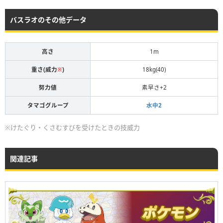
バスラオのその他データ
高さ
1m
重さ(威力
※
)
18kg(40)
努力値
素早さ+2
タマゴグループ
水中2
※けたぐり・くさむすびを受けたときの技威力
関連記事