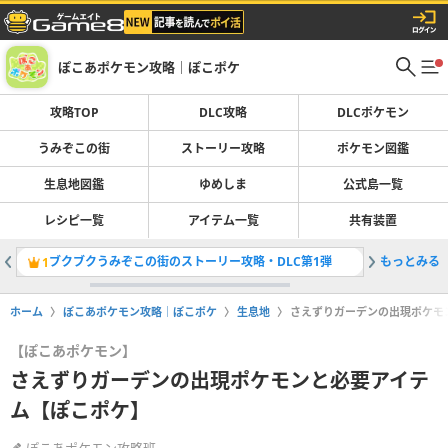
ぽこあポケモン攻略｜ぽこポケ
攻略TOP
DLC攻略
DLCポケモン
うみぞこの街
ストーリー攻略
ポケモン図鑑
生息地図鑑
ゆめしま
公式島一覧
レシピ一覧
アイテム一覧
共有装置
ブクブクうみぞこの街のストーリー攻略・DLC第1弾
もっとみる
スターミ
1
2
ホーム
ぽこあポケモン攻略｜ぽこポケ
生息地
さえずりガーデンの出現ポケモ
【ぽこあポケモン】
さえずりガーデンの出現ポケモンと必要アイテ
ム【ぽこポケ】