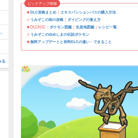
ピックアップ情報
★
｜
DLC攻略まとめ
エキスパンションパスの購入方法
☆
｜
うみぞこの街の攻略
ダイビングの覚え方
★DLC対応：
｜
｜
ポケモン図鑑
生息地図鑑
レシピ一覧
街のストーリー攻略・DLC第1弾
☆
うみぞこのゆめしまの伝説ポケモン
★
無料アップデートと有料DLCの違い・できること
みる