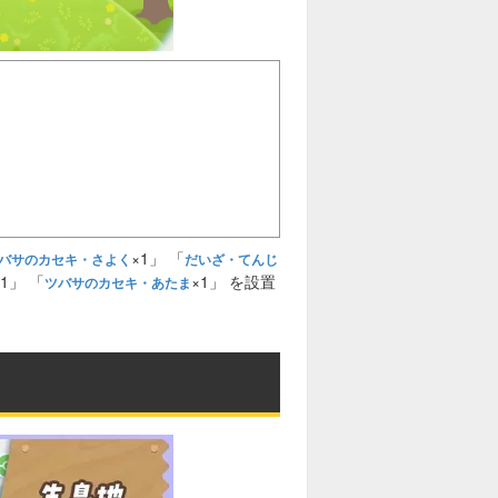
×1」 「
バサのカセキ・さよく
だいざ・てんじ
×1」 「
×1」 を設置
ツバサのカセキ・あたま