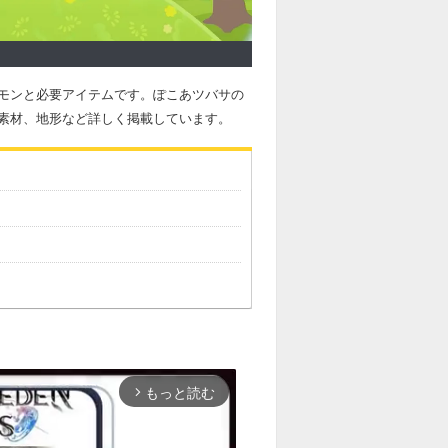
モンと必要アイテムです。ぽこあツバサの
素材、地形など詳しく掲載しています。
もっと読む
arrow_forward_ios