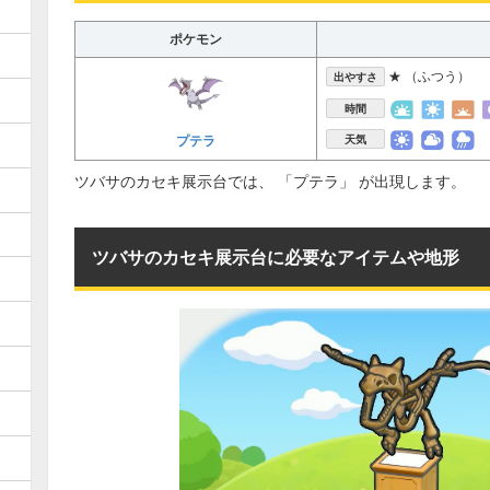
ポケモン
★ （ふつう）
出やすさ
時間
プテラ
天気
ツバサのカセキ展示台では、 「プテラ」 が出現します。
ツバサのカセキ展示台に必要なアイテムや地形