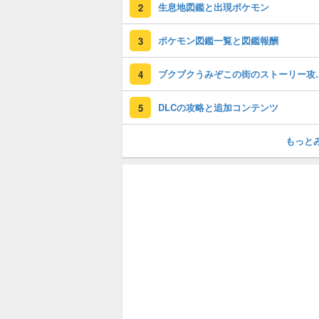
生息地図鑑と出現ポケモン
2
ポケモン図鑑一覧と図鑑報酬
3
ブクブクうみぞこの
4
DLCの攻略と追加コンテンツ
5
もっと