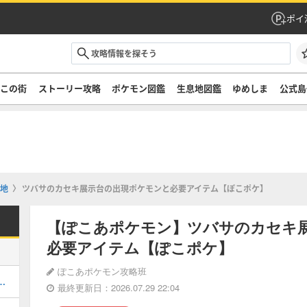
ポイ
ぞこの街
ストーリー攻略
ポケモン図鑑
生息地図鑑
ゆめしま
公式島
地
ツバサのカセキ展示台の出現ポケモンと必要アイテム【ぽこポケ】
【ぽこあポケモン】ツバサのカセキ
必要アイテム【ぽこポケ】
ぽこあポケモン攻略班
この街の行き方と収集要素
最終更新日：2026.07.29 22:04