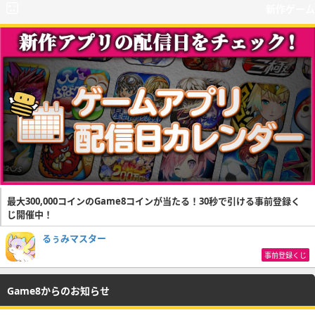
新作ゲーム
最大300,000コインのGame8コインが当たる！30秒で引ける事前登録く
じ開催中！
るぅみマスター
事前登録くじ
Game8からのお知らせ