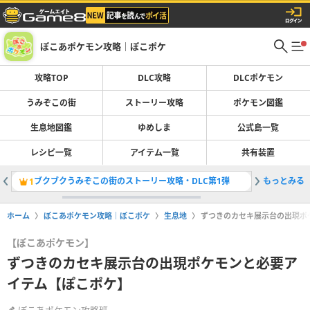
ぽこあポケモン攻略｜ぽこポケ
攻略TOP
DLC攻略
DLCポケモン
うみぞこの街
ストーリー攻略
ポケモン図鑑
生息地図鑑
ゆめしま
公式島一覧
レシピ一覧
アイテム一覧
共有装置
ブクブクうみぞこの街のストーリー攻略・DLC第1弾
もっとみる
生息地図
1
2
ホーム
ぽこあポケモン攻略｜ぽこポケ
生息地
ずつきのカセキ展示台の出現ポ
【ぽこあポケモン】
ずつきのカセキ展示台の出現ポケモンと必要ア
イテム【ぽこポケ】