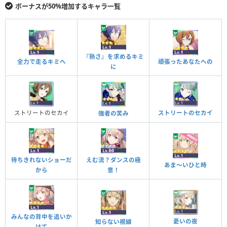
ボーナスが50%増加するキャラ一覧
『熱さ』を求めるキミ
全力で走るキミへ
頑張ったあなたへの
に
ストリートのセカイ
ストリートのセカイ
強者の笑み
待ちきれないショーだ
えむ流？ダンスの極
あま～いひと時
から
意！
みんなの背中を追いか
憂いの夜
知らない視線
けて