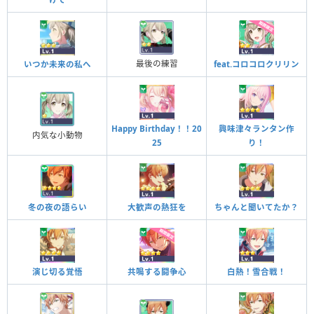
最後の練習
いつか未来の私へ
feat.コロコロクリリン
Happy Birthday！！20
興味津々ランタン作
内気な小動物
25
り！
冬の夜の語らい
大歓声の熱狂を
ちゃんと聞いてたか？
演じ切る覚悟
共鳴する闘争心
白熱！雪合戦！