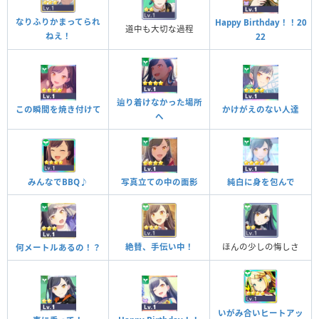
なりふりかまってられ
Happy Birthday！！20
道中も大切な過程
ねえ！
22
辿り着けなかった場所
この瞬間を焼き付けて
かけがえのない人達
へ
みんなでBBQ♪
写真立ての中の面影
純白に身を包んで
絶賛、手伝い中！
ほんの少しの悔しさ
何メートルあるの！？
いがみ合いヒートアッ