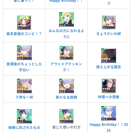
車に乗って！
Happy Birthday！！
プ
みんなの力になれるよ
最高最強のコンビ！？
きょうだいの絆
うに
放課後のちょっとした
アウトドアクッキン
燃え上がる闘志
手伝い
グ！
仲間への畏敬
丁寧な一杯
新たなる挑戦
Happy Birthday！！20
感じた想いの行方
相棒に託されたもの
25