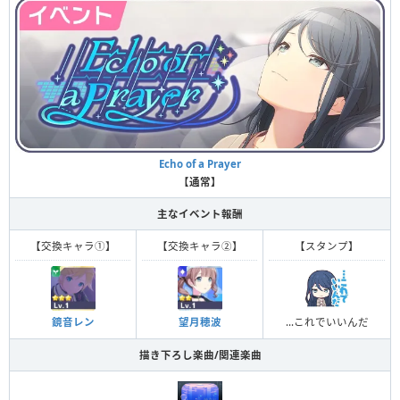
Echo of a Prayer
【通常】
主なイベント報酬
【交換キャラ①】
【交換キャラ②】
【スタンプ】
鏡音レン
望月穂波
…これでいいんだ
描き下ろし楽曲/関連楽曲