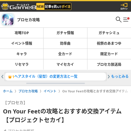
プロセカ攻略
攻略TOP
ガチャ情報
ガチャシミュ
イベント情報
効率曲
祝祭のあまつゆ
キャラ
全カード
限定カード
リセマラ
マイセカイ
プロセカ放送局
ヘアスタイル（髪型）の変更方法と一覧
もっとみる
Tucke
1
2
ホーム
プロセカ攻略
イベント
On Your Feetの攻略とおすすめ交換アイテ
【プロセカ】
On Your Feetの攻略とおすすめ交換アイテム
【プロジェクトセカイ】