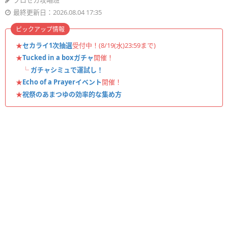
プロセカ攻略班
最終更新日：2026.08.04 17:35
ピックアップ情報
★
セカライ1次抽選
受付中！(8/19(水)23:59まで)
★
Tucked in a boxガチャ
開催！
└
ガチャシミュで運試し！
★
Echo of a Prayerイベント
開催！
★
祝祭のあまつゆの効率的な集め方