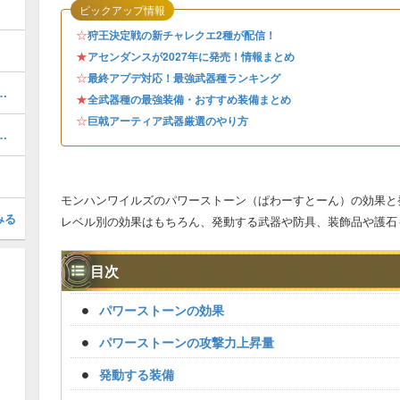
ピックアップ情報
☆
狩王決定戦の新チャレクエ2種が配信！
★
アセンダンスが2027年に発売！情報まとめ
☆
最終アプデ対応！最強武器種ランキング
器厳選のやり方とおすすめスキル
★
全武器種の最強装備・おすすめ装備まとめ
☆
巨戟アーティア武器厳選のやり方
備おすすめ・チャージアックス
モンハンワイルズのパワーストーン（ぱわーすとーん）の効果と
みる
レベル別の効果はもちろん、発動する武器や防具、装飾品や護石
目次
パワーストーンの効果
パワーストーンの攻撃力上昇量
発動する装備