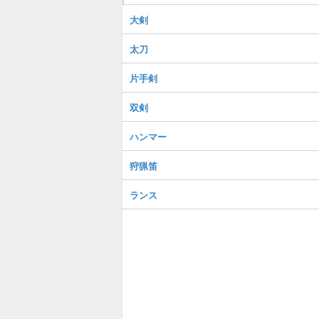
大剣
太刀
片手剣
双剣
ハンマー
狩猟笛
ランス