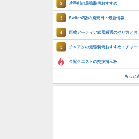
片手剣の最強装備おすすめ
2
Switch2版の発売日・最新情報
3
巨戟アーティア武
4
チャアクの最強装
5
金冠クエストの交換掲示板
もっと