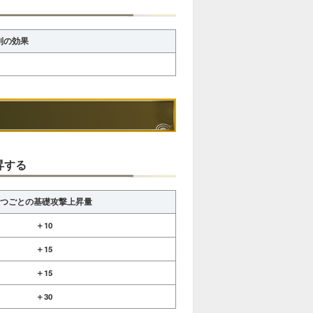
別の効果
昇する
1つごとの基礎攻撃上昇量
＋10
＋15
＋15
＋30