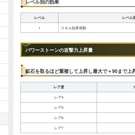
レベル別の効果
レベル
レベル
1
スキル効果発動
パワーストーンの攻撃力上昇量
鉱石を取るほど重複して上昇し最大で＋90まで上
レア度
レア4
レア5
レア6
レア7