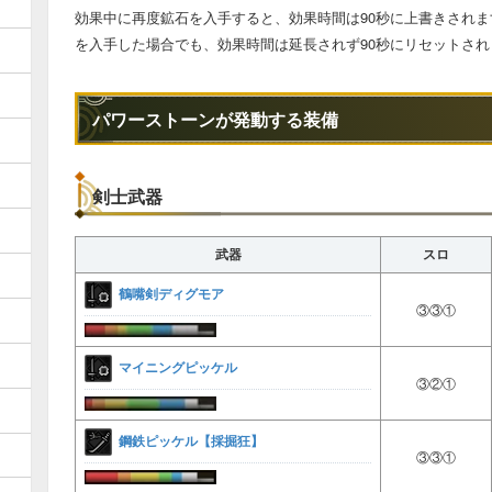
効果中に再度鉱石を入手すると、効果時間は90秒に上書きされま
を入手した場合でも、効果時間は延長されず90秒にリセットされ
パワーストーンが発動する装備
剣士武器
武器
スロ
鶴嘴剣ディグモア
③③①
マイニングピッケル
③②①
鋼鉄ピッケル【採掘狂】
③③①