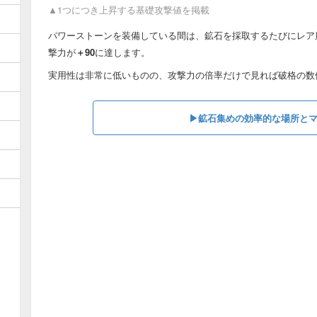
▲1つにつき上昇する基礎攻撃値を掲載
パワーストーンを装備している間は、鉱石を採取するたびにレア
撃力が
＋90
に達します。
実用性は非常に低いものの、攻撃力の倍率だけで見れば破格の数
▶︎鉱石集めの効率的な場所と