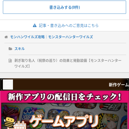
鎖刃刺撃
Lv.1
書き込みする(0件)
精霊の加護
Lv.1
セレモニアルヘルムα
②①ー
力の解放
Lv.1
記事・書き込みへのご意見はこちら
龍耐性
Lv.1
セレモニアルメイルα
①ーー
挑戦者
Lv.1
モンハンワイルズ攻略｜モンスターハンターワイルズ
属性変換
Lv.1
スキル
整備
Lv.1
セレモニアルアームα
②ーー
力の解放
Lv.1
剥ぎ取り名人（祝祭の巡り）の効果と発動装備【モンスターハンター
ワイルズ】
精霊の加護
Lv.1
セレモニアルコイルα
①①ー
龍耐性
Lv.1
属性変換
Lv.1
新作ゲーム
整備
Lv.1
セレモニアルグリーヴα
②ーー
挑戦者
Lv.1
オリオンヘッドα
③③①
ひるみ軽減
Lv.2
体力回復量UP
Lv.1
オリオンベストα
②②②
風圧耐性
Lv.2