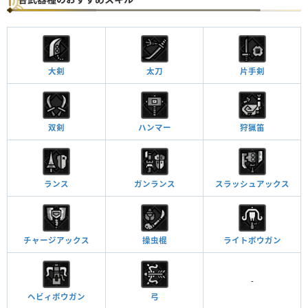
ブロッサムベストα
②①①
麻痺耐性
Lv.1
ブロッサムカフスα
①①①
毒耐性
Lv.2
回復速度
Lv.1
ブロッサムコートα
②②ー
昆虫標本の達人
Lv.1
大剣
太刀
片手剣
回復速度
Lv.2
ブロッサムブーツα
①①ー
毒耐性
Lv.1
双剣
ハンマー
狩猟笛
ボマー
Lv.2
アーフィヘッドα
②ーー
火耐性
Lv.1
火事場力
Lv.1
アーフィボディα
②ーー
連撃
Lv.1
ランス
ガンランス
スラッシュアックス
アーフィアームα
①ーー
連撃
Lv.2
火耐性
Lv.1
チャージアックス
操虫棍
ライトボウガン
アーフィウエストα
ーーー
爆破やられ耐性
Lv.2
連撃
Lv.1
-
ボマー
Lv.1
ヘビィボウガン
弓
アーフィフットα
①①ー
爆破やられ耐性
Lv.1