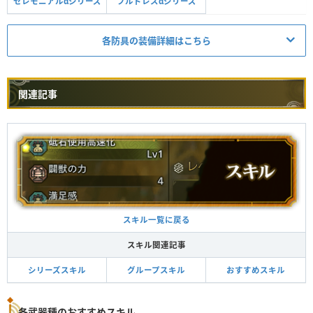
セレモニアルαシリーズ
フルドレスαシリーズ
各防具の装備詳細はこちら
防具
スロット
スキル
関連記事
攻勢
Lv.2
桜波【御頭】α
ーーー
環境適応
Lv.1
納刀術
Lv.1
桜波【直垂】α
②ーー
攻勢
Lv.1
アイテム使用強化
Lv.1
桜波【籠手】α
②①ー
攻勢
Lv.1
納刀術
Lv.2
桜波【帯】α
②①ー
スキル一覧に戻る
環境適応
Lv.1
スキル関連記事
アイテム使用強化
Lv.2
桜波【袴】α
②ーー
攻勢
Lv.1
シリーズスキル
グループスキル
おすすめスキル
ブロッサムヘッドα
②①ー
麻痺耐性
Lv.2
各武器種のおすすめスキル