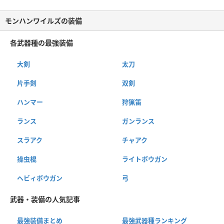
モンハンワイルズの装備
各武器種の最強装備
大剣
太刀
片手剣
双剣
ハンマー
狩猟笛
ランス
ガンランス
スラアク
チャアク
操虫棍
ライトボウガン
ヘビィボウガン
弓
武器・装備の人気記事
最強装備まとめ
最強武器種ランキング