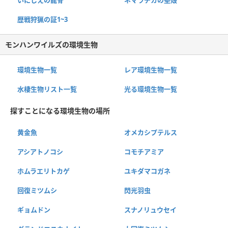
いにしえの龍骨
ネマラチカの堅殻
歴戦狩猟の証1~3
モンハンワイルズの環境生物
環境生物一覧
レア環境生物一覧
水棲生物リスト一覧
光る環境生物一覧
探すことになる環境生物の場所
黄金魚
オメカシプテルス
アシアトノコシ
コモチアミア
ホムラエリトカゲ
ユキダマコガネ
回復ミツムシ
閃光羽虫
ギョムドン
スナノリュウセイ