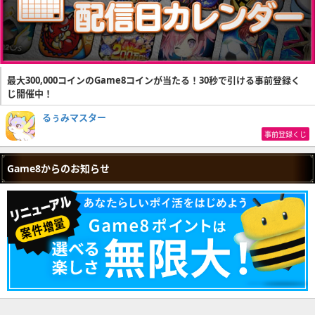
体力回復量UP
Lv.2
オリオンアームα
③②①
風圧耐性
Lv.1
クライマー
Lv.1
オリオンコートα
②②②
耳栓
Lv.1
最大300,000コインのGame8コインが当たる！30秒で引ける事前登録く
ひるみ軽減
Lv.1
じ開催中！
オリオンブーツα
②①①
耳栓
Lv.2
るぅみマスター
精霊の加護
Lv.2
フルドレスハットα
③②ー
事前登録くじ
アイテム使用強化
Lv.3
精霊の加護
Lv.1
Game8からのお知らせ
フルドレススーツα
②②①
災禍転福
Lv.2
フルチャージ
Lv.2
フルドレスカフスα
①①ー
渾身
Lv.2
フルチャージ
Lv.2
フルドレスコートα
③①ー
災禍転福
Lv.1
フルチャージ
Lv.1
フルドレスブーツα
③②①
渾身
Lv.1