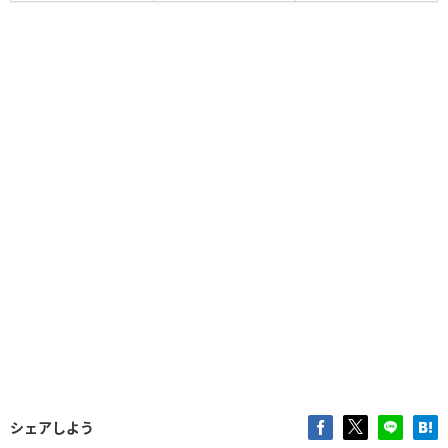
連撃
Lv.1
ダイバーヘッドα
②ーー
急襲
Lv.2
飛び込み
Lv.1
ダイバーボディα
①①ー
腹減り耐性
Lv.2
急襲
Lv.1
ダイバーアームα
②ーー
ランナー
Lv.2
水場・油泥適応
Lv.1
ダイバーベルトα
①①①
腹減り耐性
Lv.1
水場・油泥適応
Lv.1
ダイバーフットα
②①ー
ランナー
Lv.1
植生学
Lv.2
ハーベストライースα
②ーー
体術
Lv.2
満足感
Lv.1
ハーベストオッハα
①①ー
植生学
Lv.1
体術
Lv.1
シェアしよう
満足感
Lv.2