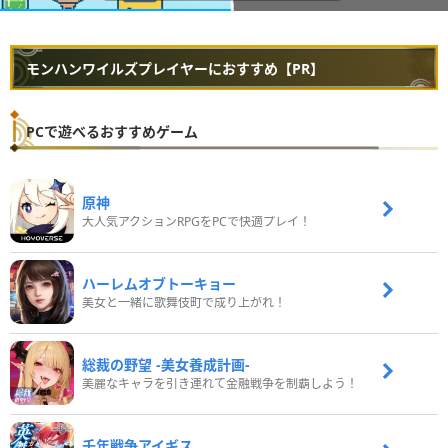
モンハンワイルズプレイヤーにおすすめ【PR】
PCで遊べるおすすめゲーム
原神
大人気アクションRPGをPCで快適プレイ！
ハーレムオブトーキョー
美女と一緒に歌舞伎町で成り上がれ！
総裁の野望 -美女養成計画-
美麗なキャラを引き連れて金融戦争を制覇しよう！
千年戦争アイギス