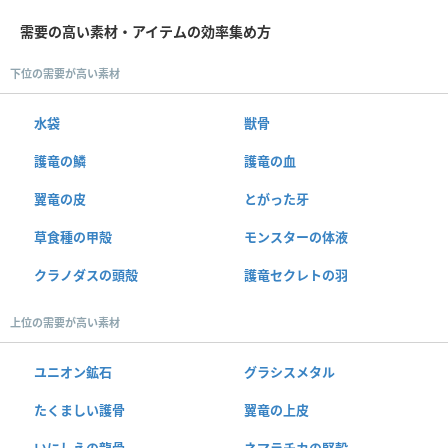
需要の高い素材・アイテムの効率集め方
下位の需要が高い素材
水袋
獣骨
護竜の鱗
護竜の血
翼竜の皮
とがった牙
草食種の甲殻
モンスターの体液
クラノダスの頭殻
護竜セクレトの羽
上位の需要が高い素材
ユニオン鉱石
グラシスメタル
たくましい護骨
翼竜の上皮