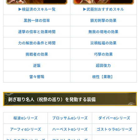
▶︎武器別おすすめスキル
▶︎検証済のスキル一覧
黒蝕一体の倍率
鎖刃刺撃の効果
連撃の倍率と効果時間
無我の境地の効果
力の解放の条件と時間
災禍転福の効果
挑戦者の効果
巧撃の効果
逆襲
超回復力
雷々響鳴
根性【果敢】
剥ぎ取り名人（祝祭の巡り）を発動する装備
桜波αシリーズ
ブロッサムαシリーズ
ダイバーαシリーズ
アーフィαシリーズ
ハーベストαシリーズ
ゴストゥラαシリーズ