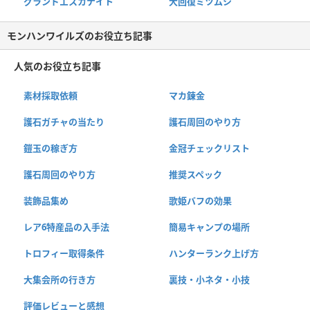
グランドエスカナイト
大回復ミツムシ
モンハンワイルズのお役立ち記事
人気のお役立ち記事
素材採取依頼
マカ錬金
護石ガチャの当たり
護石周回のやり方
鎧玉の稼ぎ方
金冠チェックリスト
護石周回のやり方
推奨スペック
装飾品集め
歌姫バフの効果
レア6特産品の入手法
簡易キャンプの場所
トロフィー取得条件
ハンターランク上げ方
大集会所の行き方
裏技・小ネタ・小技
評価レビューと感想