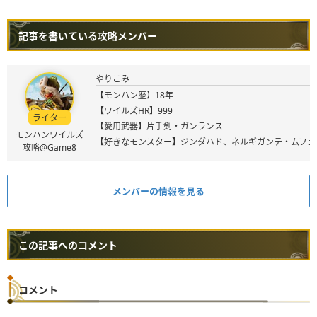
ハーベストラーマα
ーーー
キノコ大好き
Lv.1
体術
Lv.2
記事を書いている攻略メンバー
キノコ大好き
Lv.2
ハーベストトロンコα
ーーー
逆恨み
Lv.1
やりこみ
植生学
Lv.1
ハーベストフロールα
①①ー
【モンハン歴】18年
逆恨み
Lv.1
【ワイルズHR】999
ライター
広域化
Lv.2
【愛用武器】片手剣・ガンランス
ゴストゥラグリーヴα
①①ー
モンハンワイルズ
鎖刃刺撃
Lv.1
【好きなモンスター】ジンダハド、ネルギガンテ・ムフェ
攻略@Game8
急襲
Lv.2
ゴストゥラコイルα
ーーー
鎖刃刺撃
Lv.1
メンバーの情報を見る
睡眠耐性
Lv.1
ゴストゥラアームα
②①ー
鎖刃刺撃
Lv.1
広域化
Lv.1
この記事へのコメント
ゴストゥラメイルα
②ーー
睡眠耐性
Lv.1
鎖刃刺撃
Lv.1
コメント
広域化
Lv.2
ゴストゥラヘルムα
ーーー
急襲
Lv.1