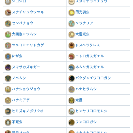
ジロジロ
スタミナライチュウ
スナチリュウツツキ
閃光羽虫
センバチョウ
ソラナリア
大回復ミツムシ
大雷光虫
ツメコミエリトカゲ
ドスヘラクレス
にが虫
ニトロガスガエル
ヌマサカズキガニ
ネムリガスガエル
ノベムシ
バクダンイワコロガシ
ハナショウジョウ
ハナヒラムシ
ハナミアゲ
光蟲
ヒミズキノボリウオ
ヒンヤリコロモムシ
不死虫
フンコロガシ
暴君バッタ
ホカホカコロモムシ