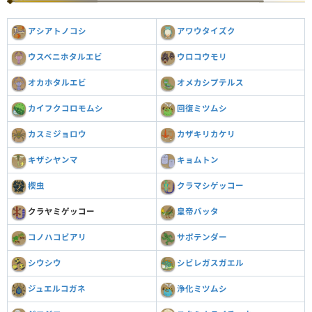
アシアトノコシ
アワウタイズク
ウスベニホタルエビ
ウロコウモリ
オカホタルエビ
オメカシプテルス
カイフクコロモムシ
回復ミツムシ
カスミジョロウ
カザキリカケリ
キザシヤンマ
キョムトン
楔虫
クラマシゲッコー
クラヤミゲッコー
皇帝バッタ
コノハコビアリ
サボテンダー
シウシウ
シビレガスガエル
ジュエルコガネ
浄化ミツムシ