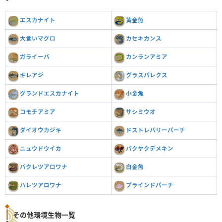
エスカナイト
黄金魚
大食いマグロ
カセキカンス
ガライーバ
カンランアミア
キレアジ
グラスパレクス
グランドエスカナイト
小金魚
コモチアミア
サシミウオ
ダイオウカジキ
ドストレバリーパーチ
ニュウドウイカ
バクヤクデメキン
バクレツアロワナ
白金魚
ハレツアロワナ
ブラインドパーチ
その他環境生物一覧