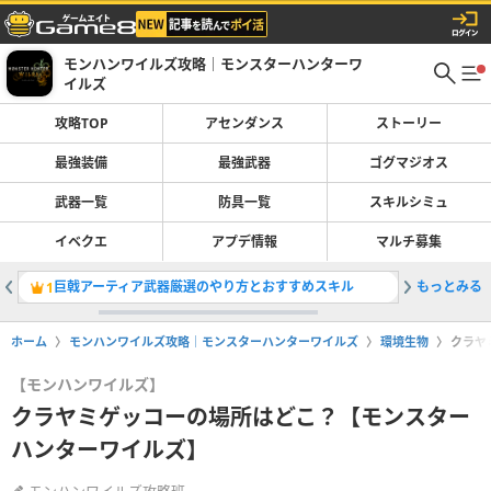
モンハンワイルズ攻略｜モンスターハンターワ
イルズ
攻略TOP
アセンダンス
ストーリー
最強装備
最強武器
ゴグマジオス
武器一覧
防具一覧
スキルシミュ
イベクエ
アプデ情報
マルチ募集
巨戟アーティア武器厳選のやり方とおすすめスキル
もっとみる
最強装備
1
2
ホーム
モンハンワイルズ攻略｜モンスターハンターワイルズ
環境生物
クラヤ
【モンハンワイルズ】
クラヤミゲッコーの場所はどこ？【モンスター
ハンターワイルズ】