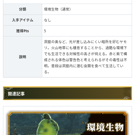
分類
環境生物（通常）
入手アイテム
なし
獲得Pts
5
洞窟の奥など、光が差し込みにくい暗所を好むヤモ
リ。火山地帯にも棲息することから、過酷な環境下
でも生活できる対候性の高さが伺える。赤と紫で構
説明
成される体色は警告色と考えられるがその毒性は不
明。普段は洞窟内に潜む虫類を食べて生活してい
る。
関連記事