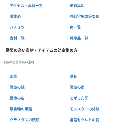
アイテム・素材一覧
鉱石集め
骨集め
歴戦狩猟の証集め
ハチミツ
魚一覧
食材一覧
特産品一覧
需要の高い素材・アイテムの効率集め方
下位の需要が高い素材
水袋
獣骨
護竜の鱗
護竜の血
翼竜の皮
とがった牙
草食種の甲殻
モンスターの体液
クラノダスの頭殻
護竜セクレトの羽