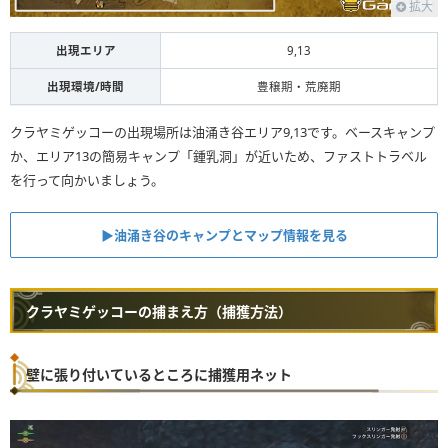
拡大
出現エリア
9,13
出現環境/時間
豊穣期・荒廃期
クラヤミゲッコーの出現場所は油涌き谷エリア9,13です。ベースキャンプ
か、エリア13の簡易キャンプ「鍾乳洞」が近いため、ファストトラベル
を行って向かいましょう。
▶︎油涌き谷のキャンプとマップ情報を見る
クラヤミゲッコーの捕まえ方（捕獲方法）
壁に張り付いているところに捕獲用ネット