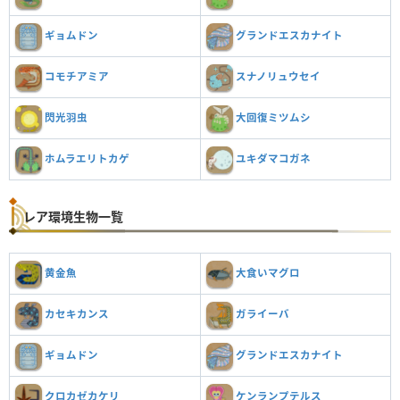
ギョムドン
グランドエスカナイト
コモチアミア
スナノリュウセイ
閃光羽虫
大回復ミツムシ
ホムラエリトカゲ
ユキダマコガネ
レア環境生物一覧
黄金魚
大食いマグロ
カセキカンス
ガライーバ
ギョムドン
グランドエスカナイト
クロカゼカケリ
ケンランプテルス