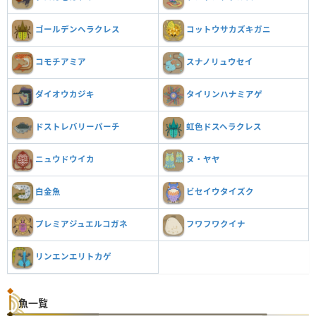
ゴールデンヘラクレス
コットウサカズキガニ
コモチアミア
スナノリュウセイ
ダイオウカジキ
タイリンハナミアゲ
虹色ドスヘラクレス
ドストレバリーパーチ
ニュウドウイカ
ヌ・ヤヤ
白金魚
ビセイウタイズク
プレミアジュエルコガネ
フワフワクイナ
リンエンエリトカゲ
魚一覧