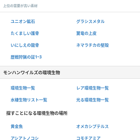
上位の需要が高い素材
ユニオン鉱石
グラシスメタル
たくましい護骨
翼竜の上皮
いにしえの龍骨
ネマラチカの堅殻
歴戦狩猟の証1~3
モンハンワイルズの環境生物
環境生物一覧
レア環境生物一覧
水棲生物リスト一覧
光る環境生物一覧
探すことになる環境生物の場所
黄金魚
オメカシプテルス
アシアトノコシ
コモチアミア