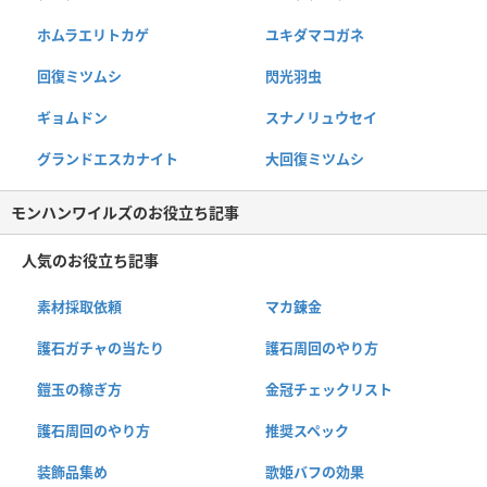
ホムラエリトカゲ
ユキダマコガネ
回復ミツムシ
閃光羽虫
ギョムドン
スナノリュウセイ
グランドエスカナイト
大回復ミツムシ
モンハンワイルズのお役立ち記事
人気のお役立ち記事
素材採取依頼
マカ錬金
護石ガチャの当たり
護石周回のやり方
鎧玉の稼ぎ方
金冠チェックリスト
護石周回のやり方
推奨スペック
装飾品集め
歌姫バフの効果