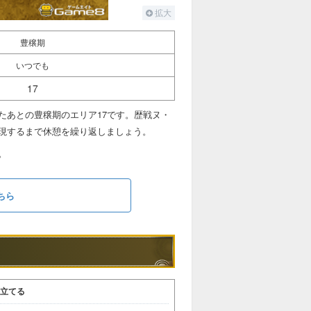
拡大
豊穣期
いつでも
17
たあとの豊穣期のエリア17です。歴戦ヌ・
現するまで休憩を繰り返しましょう。
。
ちら
を立てる