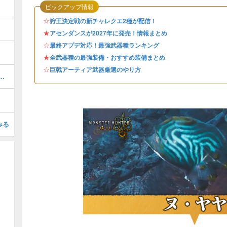
ピックアップ情報
☆
狩王決定戦の新チャレクエ2種が配信！
★
アセンダンスが2027年に発売！情報まとめ
☆
最終アプデ対応！最強武器種ランキング
★
全武器種の最強装備・おすすめ装備まとめ
☆
巨戟アーティア武器厳選のやり方
泣いてない（星10）の報酬と攻略
みる