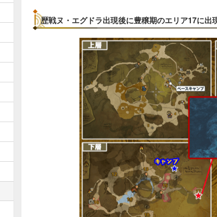
歴戦ヌ・エグドラ出現後に豊穣期のエリア17に出