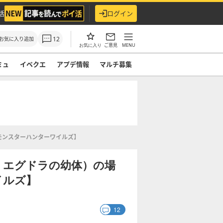
活
ログイン
12
お気に入り追加
ご意見
MENU
お気に入り
ミュ
イベクエ
アプデ情報
マルチ募集
モンスターハンターワイルズ】
・エグドラの幼体）の場
イルズ】
12