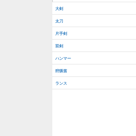
大剣
太刀
片手剣
双剣
ハンマー
狩猟笛
ランス