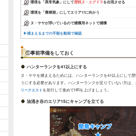
環境を「異常気象」にして
歴戦ヌ・エグドラ
を出現させる
環境を「豊穣期」にしてエリア17に向かう
ヌ・ヤヤが浮いているので捕獲用ネットで捕獲
▶︎捕まえるまでの手順を動画で確認
①事前準備をしておく
ハンターランクを41以上にする
ヌ・ヤヤを捕まえるためには、ハンターランクを41以上にして
うにする必要があります。ハンターランクが足りていない方は、
を並行して進めてHRを上げましょう。
リークエスト
油涌き谷のエリア15にキャンプを立てる