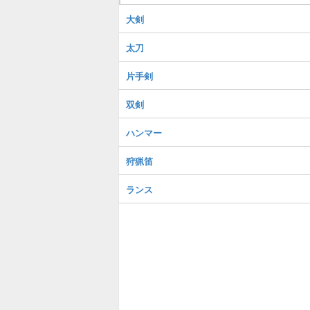
大剣
太刀
片手剣
双剣
ハンマー
狩猟笛
ランス