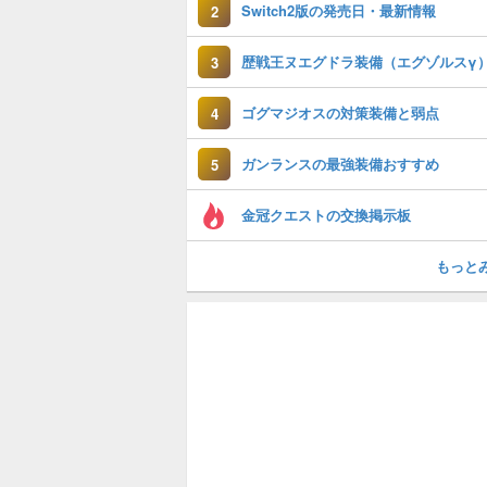
Switch2版の発売日・最新情報
2
3
ゴグマジオスの対策装備と弱点
4
ガンランスの最強装備おすすめ
5
金冠クエストの交換掲示板
もっと