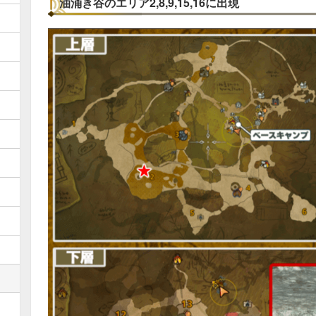
油涌き谷のエリア2,8,9,15,16に出現