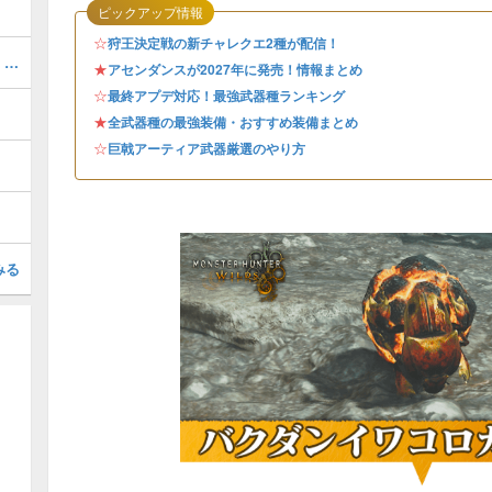
ピックアップ情報
☆
狩王決定戦の新チャレクエ2種が配信！
歴戦王ヌエグドラ装備（エグゾルスγ）のスキルと性能
★
アセンダンスが2027年に発売！情報まとめ
☆
最終アプデ対応！最強武器種ランキング
★
全武器種の最強装備・おすすめ装備まとめ
☆
巨戟アーティア武器厳選のやり方
みる