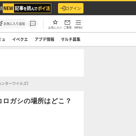
活
ログイン
お気に入り追加
ご意見
MENU
お気に入り
ミュ
イベクエ
アプデ情報
マルチ募集
ハンターワイルズ】
コロガシの場所はどこ？