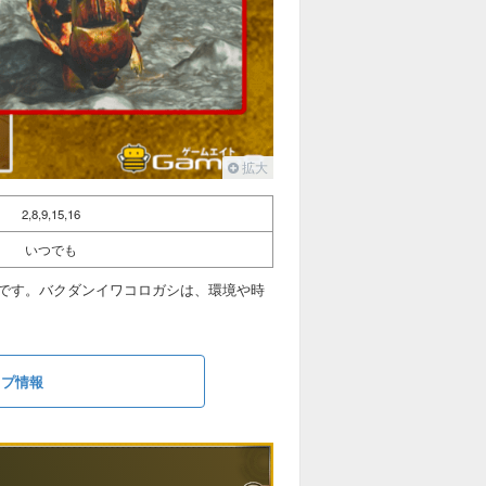
拡大
2,8,9,15,16
いつでも
,16です。バクダンイワコロガシは、環境や時
ップ情報