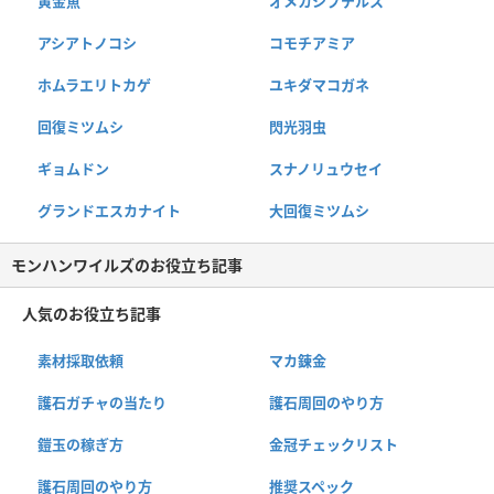
黄金魚
オメカシプテルス
アシアトノコシ
コモチアミア
ホムラエリトカゲ
ユキダマコガネ
回復ミツムシ
閃光羽虫
ギョムドン
スナノリュウセイ
グランドエスカナイト
大回復ミツムシ
モンハンワイルズのお役立ち記事
人気のお役立ち記事
素材採取依頼
マカ錬金
護石ガチャの当たり
護石周回のやり方
鎧玉の稼ぎ方
金冠チェックリスト
護石周回のやり方
推奨スペック