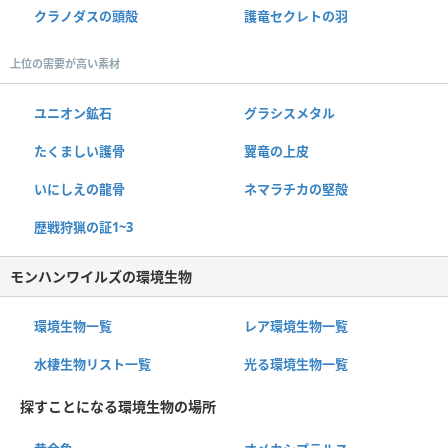
クラノダスの頭殻
護竜セクレトの羽
上位の需要が高い素材
ユニオン鉱石
グラシスメタル
たくましい護骨
翼竜の上皮
いにしえの龍骨
ネマラチカの堅殻
歴戦狩猟の証1~3
モンハンワイルズの環境生物
環境生物一覧
レア環境生物一覧
水棲生物リスト一覧
光る環境生物一覧
探すことになる環境生物の場所