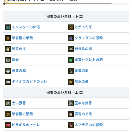
需要の高い素材（下位）
モンスターの体液
とがった牙
草食種の甲殻
クラノダスの頭殻
翼竜の皮
影蜘蛛の爪
獣骨
護竜セクレトの羽
護竜の鱗
護竜の血
ダイオウカジキのヒレ
咬魚の皮
需要の高い素材（上位）
太い獣骨
堅牢な巨骨
草食種の堅殻
翼竜の上皮
ピラギルの上ヒレ
ネマラチカの堅殻