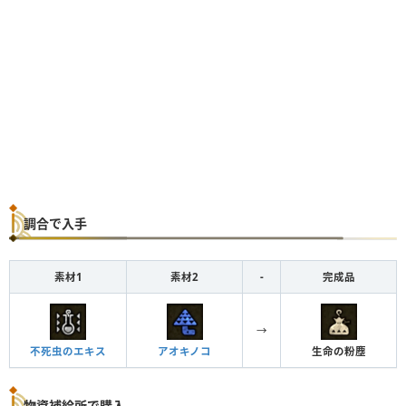
調合で入手
素材1
素材2
-
完成品
→
不死虫のエキス
アオキノコ
生命の粉塵
物資補給所で購入