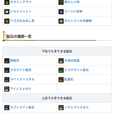
オオツノアゲハ
禍々しい布
シルドコットン
スージャ反物
アズズのなめし革
ダルトドンの毛織物
鉱石の種類一覧
下位で入手できる鉱石
鉄鉱石
大地の結晶
マカライト鉱石
ドラグライト鉱石
ライトクリスタル
紅蓮石
アイシスメタル
-
上位で入手できる鉱石
カブレライト鉱石
ノヴァクリスタル