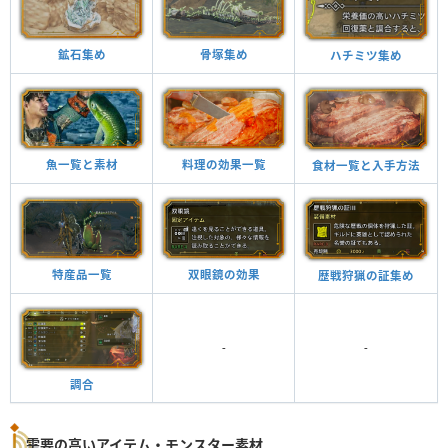
鉱石集め
骨塚集め
ハチミツ集め
魚一覧と素材
料理の効果一覧
食材一覧と入手方法
特産品一覧
双眼鏡の効果
歴戦狩猟の証集め
-
-
調合
需要の高いアイテム・モンスター素材