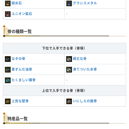
獄炎石
グラシスメタル
ユニオン鉱石
-
骨の種類一覧
下位で入手できる骨（骨塚）
なぞの骨
頑丈な骨
黒ずんだ油骨
凍てついた氷骨
たくましい護骨
-
上位で入手できる骨（骨塚）
上質な堅骨
いにしえの龍骨
特産品一覧