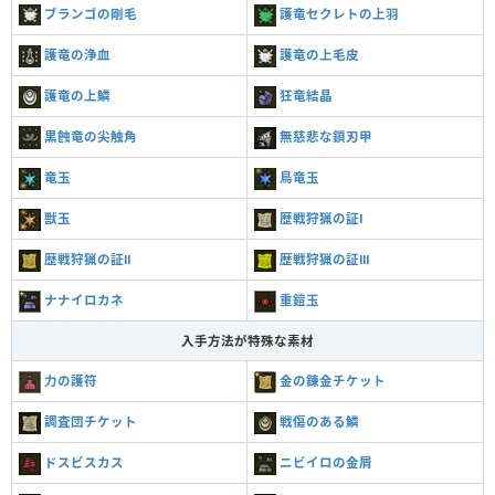
ブランゴの剛毛
護竜セクレトの上羽
護竜の浄血
護竜の上毛皮
護竜の上鱗
狂竜結晶
黒蝕竜の尖触角
無慈悲な鎖刃甲
竜玉
鳥竜玉
獣玉
歴戦狩猟の証Ⅰ
歴戦狩猟の証Ⅱ
歴戦狩猟の証Ⅲ
ナナイロカネ
重鎧玉
入手方法が特殊な素材
力の護符
金の錬金チケット
調査団チケット
戦傷のある鱗
ドスビスカス
ニビイロの金屑