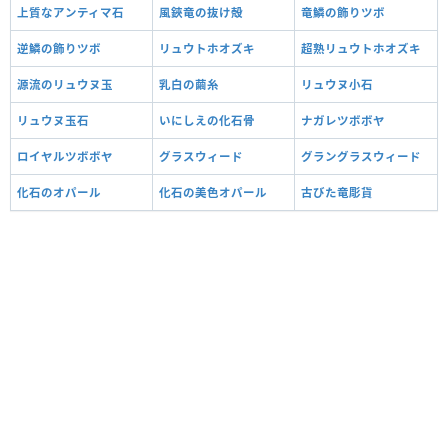
上質なアンティマ石
風鋏竜の抜け殻
竜鱗の飾りツボ
逆鱗の飾りツボ
リュウトホオズキ
超熟リュウトホオズキ
源流のリュウヌ玉
乳白の繭糸
リュウヌ小石
リュウヌ玉石
いにしえの化石骨
ナガレツボボヤ
ロイヤルツボボヤ
グラスウィード
グラングラスウィード
化石のオパール
化石の美色オパール
古びた竜彫貨