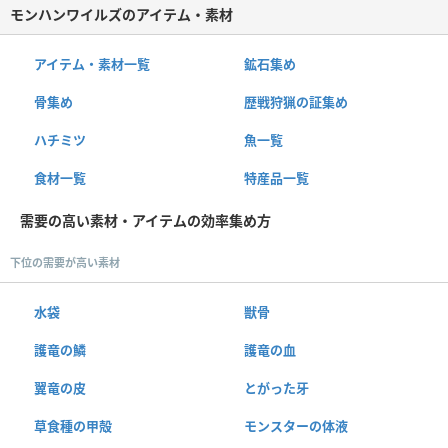
モンハンワイルズのアイテム・素材
アイテム・素材一覧
鉱石集め
骨集め
歴戦狩猟の証集め
ハチミツ
魚一覧
食材一覧
特産品一覧
需要の高い素材・アイテムの効率集め方
下位の需要が高い素材
水袋
獣骨
護竜の鱗
護竜の血
翼竜の皮
とがった牙
草食種の甲殻
モンスターの体液