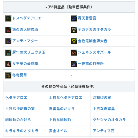
レア6特産品（勲章獲得条件）
ドスヘダテアロエ
轟天蒼雷晶
悠久の大緋琥珀
デカデカのオタカラ
アンティマター
金色竜鱗重飾大壺
暦年の大リュウヌ玉
ジェネシスオパール
女王華の蠱惑粉
一夜花の月華粉
冬竜夏草
-
その他の特産品（勲章獲得条件）
ヘダテアロエ
上質なヘダテアロエ
沙胡椒の実
上質な沙胡椒の実
蒼雷晶のかけら
上質な蒼雷晶
緋琥珀のかけら
上質な緋琥珀
ツヤツヤのオタカラ
キラキラのオタカラ
黄金オイル
アンティマ石