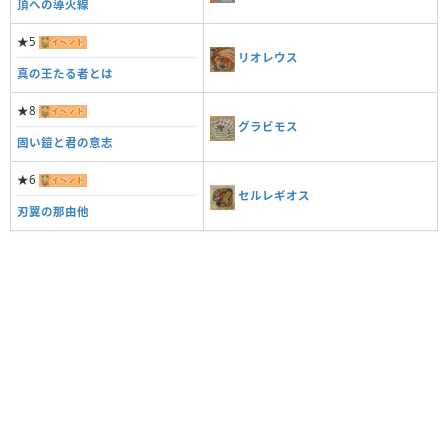
頂への導火線
★5
リオレウス
真の王たる者とは
★8
グラビモス
固い鎧と君の意志
★6
セルレギオス
刃翼の那由他