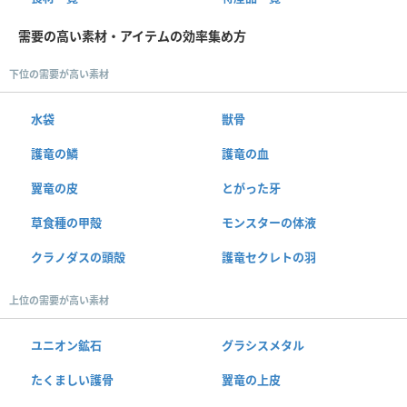
需要の高い素材・アイテムの効率集め方
下位の需要が高い素材
水袋
獣骨
護竜の鱗
護竜の血
翼竜の皮
とがった牙
草食種の甲殻
モンスターの体液
クラノダスの頭殻
護竜セクレトの羽
上位の需要が高い素材
ユニオン鉱石
グラシスメタル
たくましい護骨
翼竜の上皮