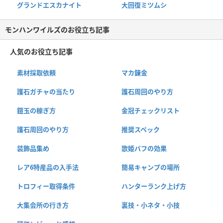
グランドエスカナイト
大回復ミツムシ
モンハンワイルズのお役立ち記事
人気のお役立ち記事
素材採取依頼
マカ錬金
護石ガチャの当たり
護石周回のやり方
鎧玉の稼ぎ方
金冠チェックリスト
護石周回のやり方
推奨スペック
装飾品集め
歌姫バフの効果
レア6特産品の入手法
簡易キャンプの場所
トロフィー取得条件
ハンターランク上げ方
大集会所の行き方
裏技・小ネタ・小技