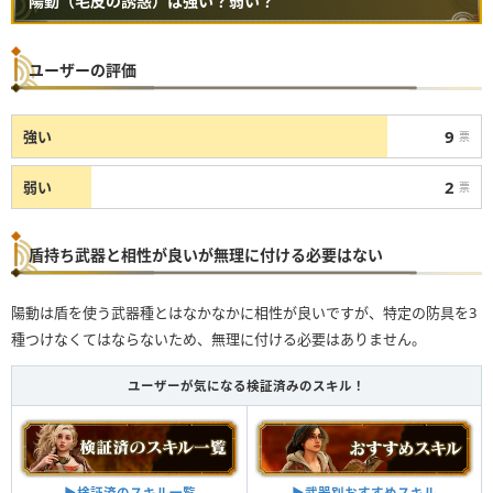
陽動（毛皮の誘惑）は強い？弱い？
ユーザーの評価
9
強い
票
2
弱い
票
盾持ち武器と相性が良いが無理に付ける必要はない
陽動は盾を使う武器種とはなかなかに相性が良いですが、特定の防具を3
種つけなくてはならないため、無理に付ける必要はありません。
ユーザーが気になる検証済みのスキル！
▶︎武器別おすすめスキル
▶︎検証済のスキル一覧