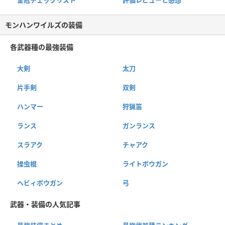
金冠チェックリスト
評価レビューと感想
モンハンワイルズの装備
各武器種の最強装備
大剣
太刀
片手剣
双剣
ハンマー
狩猟笛
ランス
ガンランス
スラアク
チャアク
操虫棍
ライトボウガン
ヘビィボウガン
弓
武器・装備の人気記事