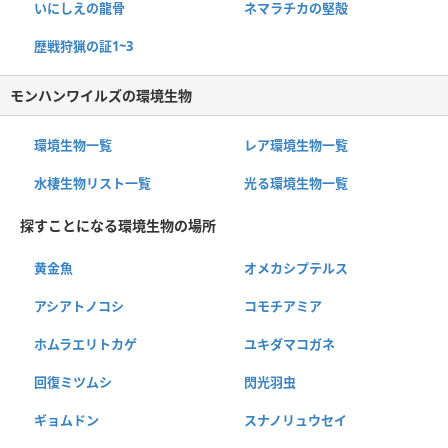
いにしえの龍骨
ネマラチカの堅殻
歴戦狩猟の証1~3
モンハンワイルズの環境生物
環境生物一覧
レア環境生物一覧
水棲生物リスト一覧
光る環境生物一覧
探すことになる環境生物の場所
黄金魚
オメカシプテルス
アシアトノコシ
コモチアミア
ホムラエリトカゲ
ユキダマコガネ
回復ミツムシ
閃光羽虫
ギョムドン
スナノリュウセイ