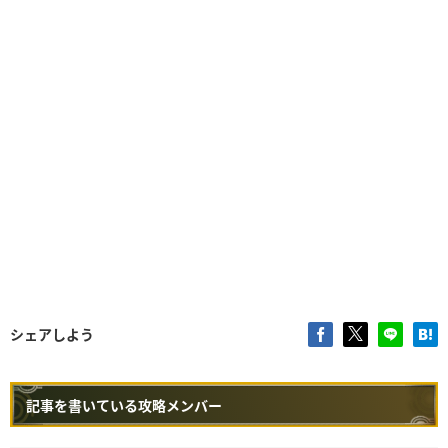
シュバルカヘルムβ
③②①
属性変換
Lv.1
シュバルカメイルβ
③②ー
弱点特効
Lv.1
シュバルカアームβ
②②①
属性変換
Lv.1
回復速度
Lv.1
シュバルカコイルβ
①①ー
弱点特効
Lv.2
納刀術
Lv.1
シュバルカグリーヴβ
③①ー
属性変換
Lv.1
シェアしよう
記事を書いている攻略メンバー