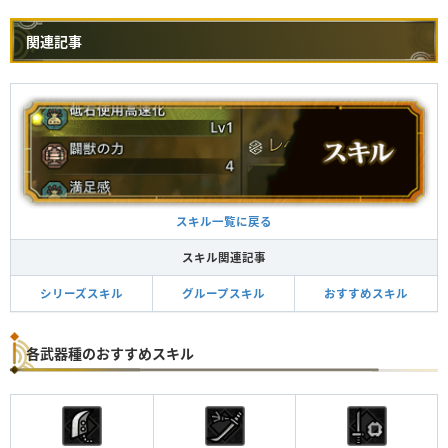
防具
スロット
スキル
関連記事
コンガヘルムβ
②ーー
威嚇
Lv.1
コンガメイルβ
①①①
威嚇
Lv.2
コンガアームβ
①ーー
キノコ大好き
Lv.1
コンガコイルβ
②ーー
キノコ大好き
Lv.1
コンガグリーヴβ
②ーー
連撃
Lv.1
スキル一覧に戻る
満足感
Lv.1
ドシャグマヘルムβ
②①①
気絶耐性
Lv.1
スキル関連記事
ドシャグマメイルβ
①①①
力の解放
Lv.1
シリーズスキル
グループスキル
おすすめスキル
スタミナ急速回復
Lv.1
ドシャグマアームβ
②①ー
気絶耐性
Lv.1
各武器種のおすすめスキル
ドシャグマコイルβ
②②ー
力の解放
Lv.1
満足感
Lv.1
ドシャグマグリーヴβ
②①①
体力回復量UP
Lv.1