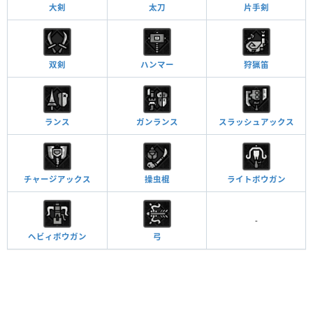
大剣
太刀
片手剣
ボマー
Lv.1
アジャラヘルムβ
②①ー
逆恨み
Lv.1
アジャラメイルβ
②ーー
逆恨み
Lv.2
双剣
ハンマー
狩猟笛
ボマー
Lv.1
アジャラアームβ
②①ー
破壊王
Lv.1
爆破やられ耐性
Lv.1
ランス
ガンランス
スラッシュアックス
アジャラコイルβ
②ーー
破壊王
Lv.2
アジャラグリーヴβ
①①ー
破壊王
Lv.2
チャージアックス
操虫棍
ライトボウガン
ブランゴヘルムβ
②①①
広域化
Lv.2
ブランゴメイルβ
②ーー
挑戦者
Lv.2
-
ブランゴアームβ
②②ー
逆襲
Lv.1
ヘビィボウガン
弓
ブランゴコイルβ
①①ー
挑戦者
Lv.2
ブランゴグリーヴβ
②②ー
挑戦者
Lv.1