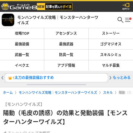
モンハンワイルズ攻略｜モンスターハンターワ
イルズ
攻略TOP
アセンダンス
ストーリー
最強装備
最強武器
ゴグマジオス
武器一覧
防具一覧
スキルシミュ
イベクエ
アプデ情報
マルチ募集
太刀の最強装備おすすめ
もっとみる
スキルシ
1
2
ホーム
モンハンワイルズ攻略｜モンスターハンターワイルズ
スキル
陽動（毛
【モンハンワイルズ】
陽動（毛皮の誘惑）の効果と発動装備【モンス
ターハンターワイルズ】