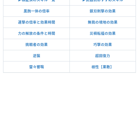
黒蝕一体の倍率
鎖刃刺撃の効果
連撃の倍率と効果時間
無我の境地の効果
力の解放の条件と時間
災禍転福の効果
挑戦者の効果
巧撃の効果
逆襲
超回復力
雷々響鳴
根性【果敢】