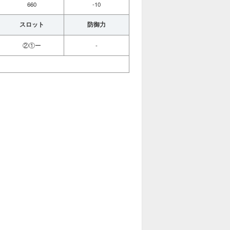
660
-10
スロット
防御力
②①ー
-