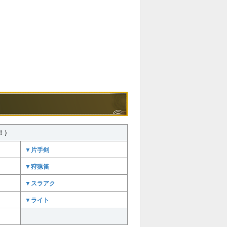
！）
▼片手剣
▼狩猟笛
▼スラアク
▼ライト