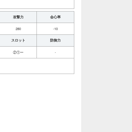
攻撃力
会心率
280
-10
スロット
防御力
②①ー
-