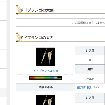
ドドブランゴの大剣
この武器種は存在しませ
ドドブランゴの太刀
レア度
8
属性
ドドブランベルジュ
氷200
武器スキル
抜刀術【技】
Lv.3
レア度