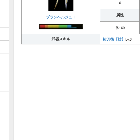
6
属性
ブランベルジュⅠ
氷160
武器スキル
抜刀術【技】
Lv.3