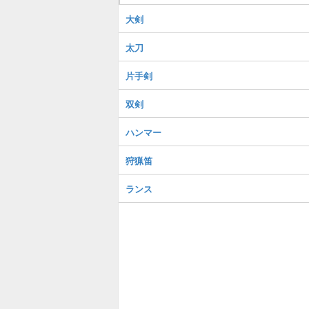
大剣
太刀
片手剣
双剣
ハンマー
狩猟笛
ランス