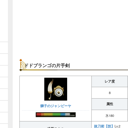
ドドブランゴの片手剣
レア度
8
属性
獅子のジャンビーヤ
氷180
抜刀術【技】
Lv.2