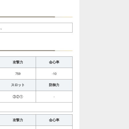
ん。
攻撃力
会心率
759
-10
スロット
防御力
③②①
-
攻撃力
会心率