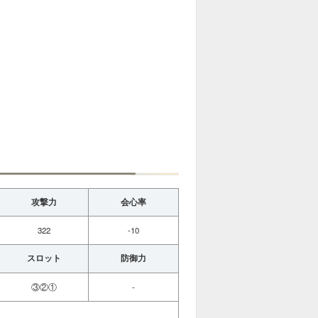
攻撃力
会心率
322
-10
スロット
防御力
③②①
-