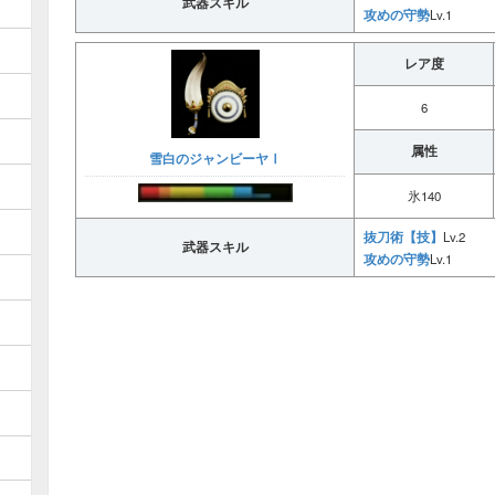
武器スキル
攻めの守勢
Lv.1
レア度
6
属性
雪白のジャンビーヤⅠ
氷140
抜刀術【技】
Lv.2
武器スキル
攻めの守勢
Lv.1