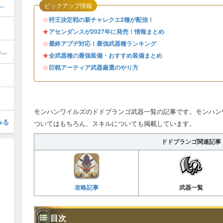
ャートと進め方・任務クエスト
ピックアップ情報
☆
狩王決定戦の新チャレクエ2種が配信！
★
アセンダンスが2027年に発売！情報まとめ
☆
最終アプデ対応！最強武器種ランキング
ゴグマジオス装備（ゴグαβ）のスキルと性能
★
全武器種の最強装備・おすすめ装備まとめ
☆
巨戟アーティア武器厳選のやり方
モンハンワイルズのドドブランゴ武器一覧の記事です。モンハン
みる
ついてはもちろん、スキルについても掲載しています。
ドドブランゴ関連記事
攻略記事
武器一覧
目次