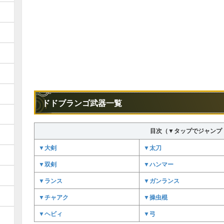
ドドブランゴ武器一覧
目次（▼タップでジャンプ
▼大剣
▼太刀
▼双剣
▼ハンマー
▼ランス
▼ガンランス
▼チャアク
▼操虫棍
▼ヘビィ
▼弓