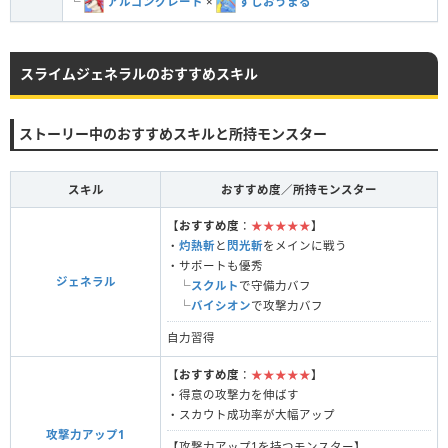
└
アルゴングレート
×
ずしおうまる
スライムジェネラルのおすすめスキル
ストーリー中のおすすめスキルと所持モンスター
スキル
おすすめ度／所持モンスター
【
おすすめ度
：
★★★★★
】
・
灼熱斬
と
閃光斬
をメインに戦う
・サポートも優秀
ジェネラル
└
スクルト
で守備力バフ
└
バイシオン
で攻撃力バフ
自力習得
【
おすすめ度
：
★★★★★
】
・得意の攻撃力を伸ばす
・スカウト成功率が大幅アップ
攻撃力アップ1
【攻撃力アップ1を持つモンスター】