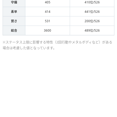
守備
405
410位/526
素早
414
441位/526
賢さ
531
200位/526
総合
3600
489位/526
※ステータス上限に影響する特性（2回行動やメタルボディなど）がある
場合は考慮した値となっています。