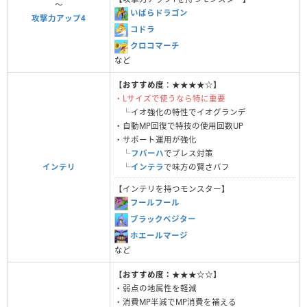
〜
いばらドラゴン
攻撃力アップ4
コドラ
クロコマーチ
など
【
おすすめ度
：★★★★☆】
・Lサイズで使うなら特に重要
└イオ強化の特性でイオグランデ
・自動MP回復で特技の使用回数UP
・サポート運用が強化
└
フバーハ
でブレス対策
インテリ
└
インテラ
で味方の賢さバフ
【インテリを持つモンスター】
フールフール
ブラックベジター
ホエールマージ
など
【
おすすめ度：★★★☆☆
】
・弱点の地属性を軽減
・消費MP半減でMP消費を補える