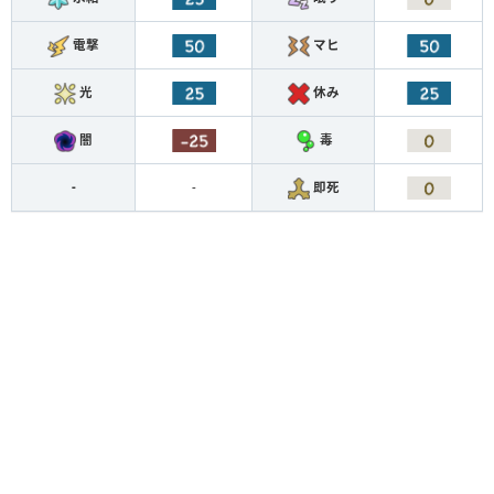
電撃
マヒ
光
休み
闇
毒
-
-
即死