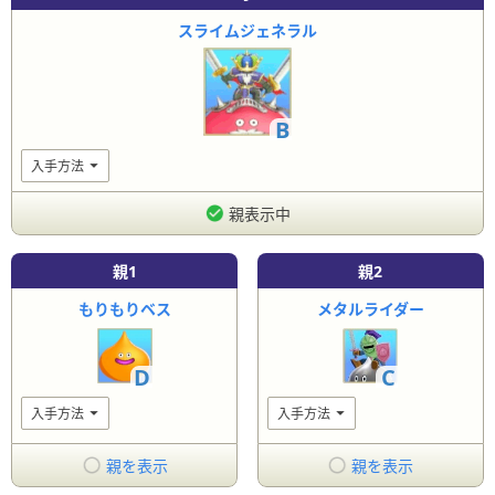
スライムジェネラル
B
入手方法
親表示中
親
1
親
2
もりもりベス
メタルライダー
D
C
入手方法
入手方法
親を表示
親を表示