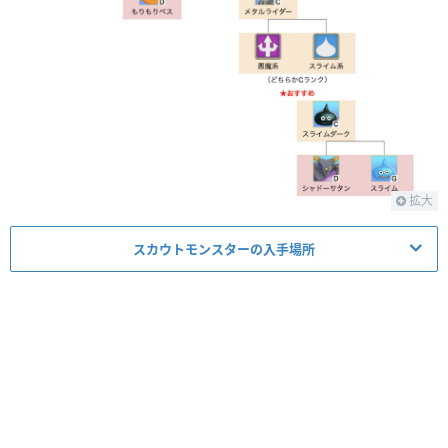
ゴースト
【覇王城の魔界】初級
スライムベス
【煉獄峠の魔界】初級
はじけドーラ
【煉獄峠の魔界】初級
くらやみハーピ
【災厄の魔宮】低層
なし
ー
拡大
スカウトモンスターの入手場所
モンスター
出現場所
季節
スライム
【人間界】平原
【流神殿の魔界】中級
シャドーサタン
なし
／流砂の宮殿