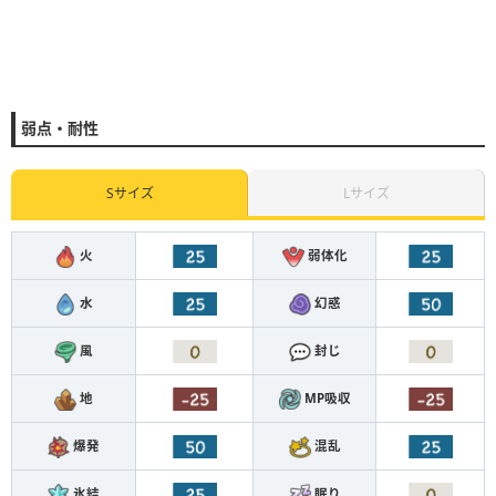
弱点・耐性
Sサイズ
Lサイズ
火
弱体化
水
幻惑
風
封じ
地
MP吸収
爆発
混乱
氷結
眠り