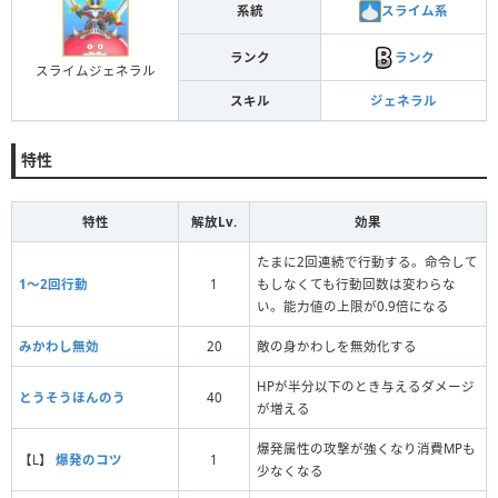
スライム系
系統
ランク
ランク
スライムジェネラル
スキル
ジェネラル
特性
特性
解放Lv.
効果
たまに2回連続で行動する。命令して
1〜2回行動
1
もしなくても行動回数は変わらな
い。能力値の上限が0.9倍になる
みかわし無効
20
敵の身かわしを無効化する
HPが半分以下のとき与えるダメージ
とうそうほんのう
40
が増える
爆発属性の攻撃が強くなり消費MPも
【L】
爆発のコツ
1
少なくなる