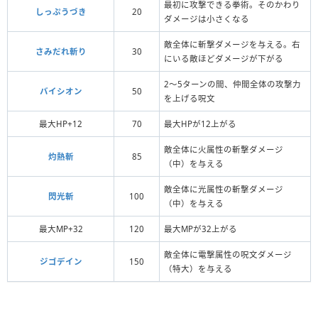
最初に攻撃できる拳術。そのかわり
しっぷうづき
20
ダメージは小さくなる
敵全体に斬撃ダメージを与える。右
さみだれ斬り
30
にいる敵ほどダメージが下がる
2〜5ターンの間、仲間全体の攻撃力
バイシオン
50
を上げる呪文
最大HP+12
70
最大HPが12上がる
敵全体に火属性の斬撃ダメージ
灼熱斬
85
（中）を与える
敵全体に光属性の斬撃ダメージ
閃光斬
100
（中）を与える
最大MP+32
120
最大MPが32上がる
敵全体に電撃属性の呪文ダメージ
ジゴデイン
150
（特大）を与える