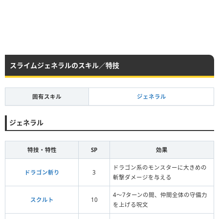
スライムジェネラルのスキル／特技
固有スキル
ジェネラル
ジェネラル
特技・特性
SP
効果
ドラゴン系のモンスターに大きめの
ドラゴン斬り
3
斬撃ダメージを与える
4〜7ターンの間、仲間全体の守備力
スクルト
10
を上げる呪文