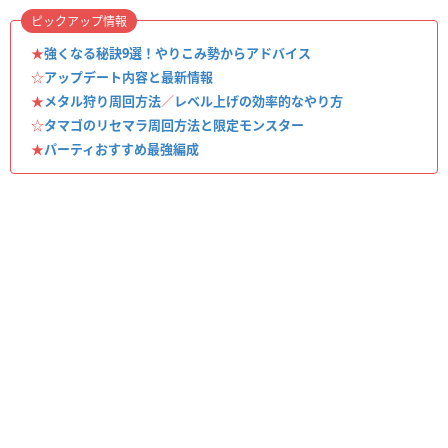
ピックアップ情報
★
強くなる秘訣9選！やりこみ勢からアドバイス
☆
アップデート内容と最新情報
★
メタル狩り周回方法
／
レベル上げの効率的なやり方
☆
タマゴのリセマラ周回方法と限定モンスター
★
パーティおすすめ最強編成