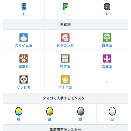
E
F
G
系統別
スライム系
ドラゴン系
自然系
魔獣系
物質系
悪魔系
-
ゾンビ系
？？？系
タマゴで入手するモンスター
虹
金
銀
白
季節限定モンスター