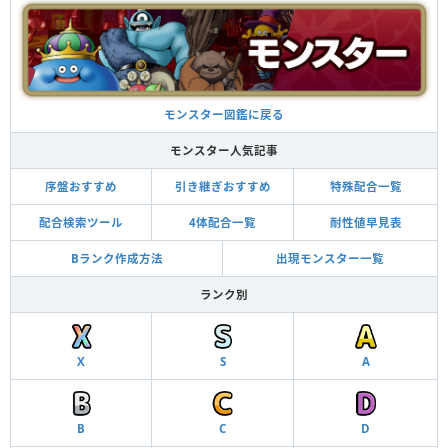
モンスター図鑑に戻る
モンスター人気記事
序盤おすすめ
引き継ぎおすすめ
特殊配合一覧
配合検索ツール
4体配合一覧
耐性値早見表
Bランク作成方法
出現モンスター一覧
ランク別
X
S
A
B
C
D