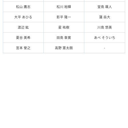
松山 鷹志
松川 裕輝
堂島 颯人
大平 あひる
影平 隆一
蓮 岳大
渡辺 紘
星 祐樹
川島 悠美
夏谷 美希
田島 章寛
あべ そういち
宮本 誉之
高野 憲太朗
-