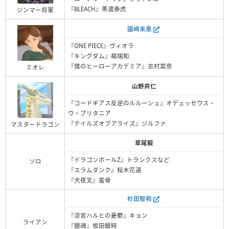
『BLEACH』茶渡泰虎
ジンマー将軍
園崎未恵
『ONE PIECE』ヴィオラ
『キングダム』楊端和
『僕のヒーローアカデミア』志村菜奈
ミオレ
山野井仁
『コードギアス反逆のルルーシュ』オデュッセウス・
ウ・ブリタニア
『テイルズオブアライズ』ジルファ
マスタードラゴン
草尾毅
『ドラゴンボールZ』トランクスなど
ソロ
『スラムダンク』桜木花道
『犬夜叉』蛮骨
杉田智和
『涼宮ハルヒの憂鬱』キョン
ライアン
『銀魂』坂田銀時