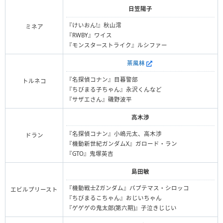
日笠陽子
『けいおん!』秋山澪
ミネア
『RWBY』ワイス
『モンスターストライク』ルシファー
茶風林
『名探偵コナン』目暮警部
トルネコ
『ちびまる子ちゃん』永沢くんなど
『サザエさん』磯野波平
高木渉
『名探偵コナン』小嶋元太、高木渉
ドラン
『機動新世紀ガンダムX』ガロード・ラン
『GTO』鬼塚英吉
島田敏
『機動戦士Ζガンダム』パプテマス・シロッコ
エビルプリースト
『ちびまるこちゃん』おじいちゃん
『ゲゲゲの鬼太郎(第六期)』子泣きじじい