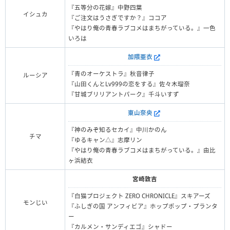
『五等分の花嫁』中野四葉
イシュカ
『ご注文はうさぎですか？』ココア
『やはり俺の青春ラブコメはまちがっている。』一色
いろは
加隈亜衣
『青のオーケストラ』秋音律子
ルーシア
『山田くんとLv999の恋をする』佐々木瑠奈
『甘城ブリリアントパーク』千斗いすず
東山奈央
『神のみぞ知るセカイ』中川かのん
チマ
『ゆるキャン△』志摩リン
『やはり俺の青春ラブコメはまちがっている。』由比
ヶ浜結衣
宮崎敦吉
『白猫プロジェクト ZERO CHRONICLE』スキアーズ
モンじい
『ふしぎの国 アンフィビア』ホップポップ・プランタ
ー
『カルメン・サンディエゴ』シャドー