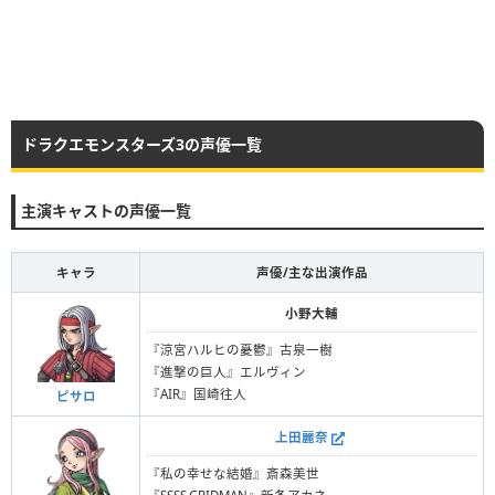
ドラクエモンスターズ3の声優一覧
主演キャストの声優一覧
キャラ
声優/主な出演作品
小野大輔
『涼宮ハルヒの憂鬱』古泉一樹
『進撃の巨人』エルヴィン
『AIR』国崎往人
ピサロ
上田麗奈
『私の幸せな結婚』斎森美世