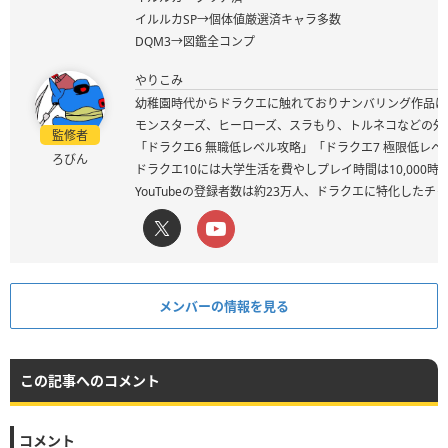
イルルカSP→個体値厳選済キャラ多数
DQM3→図鑑全コンプ
やりこみ
幼稚園時代からドラクエに触れておりナンバリング作品は
モンスターズ、ヒーローズ、スラもり、トルネコなどの外
監修者
「ドラクエ6 無職低レベル攻略」「ドラクエ7 極限低レ
ろびん
ドラクエ10には大学生活を費やしプレイ時間は10,000
YouTubeの登録者数は約23万人、ドラクエに特化した
メンバーの情報を見る
この記事へのコメント
コメント