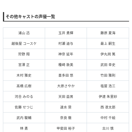
その他キャストの声優一覧
浦山 迅
玉井 勇輝
藤原 夏海
越後屋 コースケ
村瀬 迪与
最上 嗣生
狩野 翔
神奈 延年
伊丸岡 篤
宮澤 正
種崎 敦美
武田 幸史
木村 雅史
喜多田 悠
竹田 雅則
高橋 広樹
大原さやか
塩屋 浩三
河合 みのる
天田 益男
伊達 朱里紗
佐藤 せつじ
速水 奨
西 凛太郎
武内 駿輔
奈良 徹
中村 千絵
林 勇
甲斐田 裕子
古川 慎