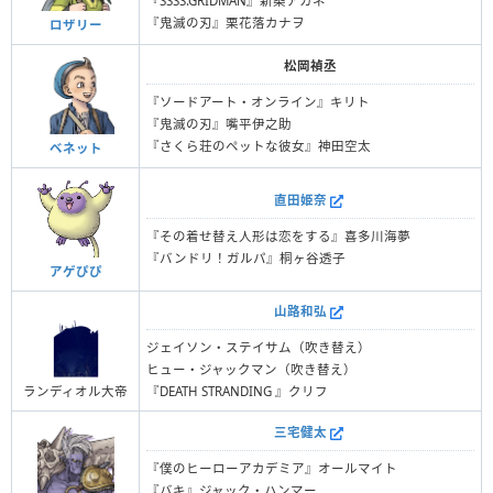
『SSSS.GRIDMAN』新条アカネ
『鬼滅の刃』栗花落カナヲ
ロザリー
松岡禎丞
『ソードアート・オンライン』キリト
『鬼滅の刃』嘴平伊之助
『さくら荘のペットな彼女』神田空太
ベネット
直田姫奈
『その着せ替え人形は恋をする』喜多川海夢
『バンドリ！ガルパ』桐ヶ谷透子
アゲぴぴ
山路和弘
ジェイソン・ステイサム（吹き替え）
ヒュー・ジャックマン（吹き替え）
ランディオル大帝
『DEATH STRANDING 』クリフ
三宅健太
『僕のヒーローアカデミア』オールマイト
『バキ』ジャック・ハンマー