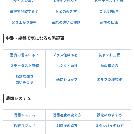
サイズの違い
Lサイズ作り方
ヒーラーおすすめ
選択で分岐する？
お金の稼ぎ方
スキルP稼ぎ
起き上がり確率
系統の違いと種類
耐性の仕様
中盤・終盤で気になる攻略記事
悪魔の書はいる？
プラス値はある？
気まぐれ工房
ステータス上限値
小ネタ・裏技
種の集め方
特別な強さ
通信ショップ
エルフの理想郷
強いチカラ
戦闘システム
戦闘システム
戦闘速度の変え方
設定のおすすめ
作戦コマンド
AI特技の設定
スタンバイ使い方