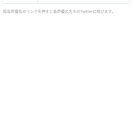
担当声優名のリンクを押すと各声優の方々のTwitterに飛びます。