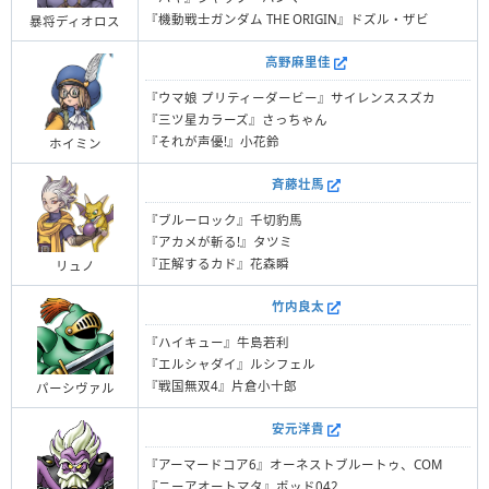
『機動戦士ガンダム THE ORIGIN』ドズル・ザビ
暴将ディオロス
高野麻里佳
『ウマ娘 プリティーダービー』サイレンススズカ
『三ツ星カラーズ』さっちゃん
『それが声優!』小花鈴
ホイミン
斉藤壮馬
『ブルーロック』千切豹馬
『アカメが斬る!』タツミ
『正解するカド』花森瞬
リュノ
竹内良太
『ハイキュー』牛島若利
『エルシャダイ』ルシフェル
『戦国無双4』片倉小十郎
パーシヴァル
安元洋貴
『アーマードコア6』オーネストブルートゥ、COM
『ニーアオートマタ』ポッド042