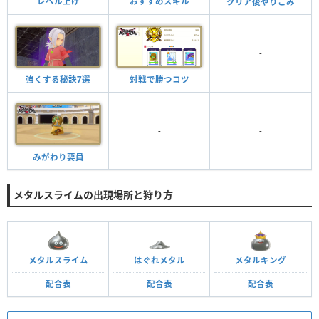
レベル上げ
おすすめスキル
クリア後やりこみ
-
強くする秘訣7選
対戦で勝つコツ
-
-
みがわり要員
メタルスライムの出現場所と狩り方
メタルスライム
はぐれメタル
メタルキング
配合表
配合表
配合表