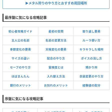
▶︎メタル狩りのやり方とおすすめ周回場所
最序盤に気になる攻略記事
初心者攻略ガイド
最初の質問
取り返し要素
主人公の名前
名前の変更方法
ルーラ使い方
季節変化の要素
天候変化の要素
キラキラした場所
サイズの違い
配合のやり方
ボイスの消し方
セーブのやり方
冒険度とは
預かり所
ほぼまんたん
入れ替え方法
衣装変更のやり方
銀行のメリット
お別れのメリット
経験値の配分
序盤に気になる攻略記事