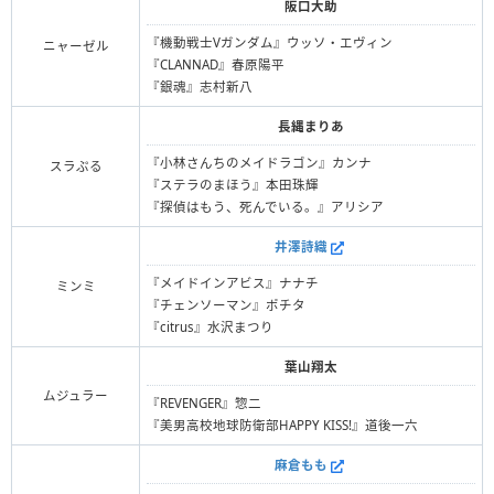
阪口大助
『機動戦士Vガンダム』ウッソ・エヴィン
ニャーゼル
『CLANNAD』春原陽平
『銀魂』志村新八
長縄まりあ
『小林さんちのメイドラゴン』カンナ
スラぷる
『ステラのまほう』本田珠輝
『探偵はもう、死んでいる。』アリシア
井澤詩織
『メイドインアビス』ナナチ
ミンミ
『チェンソーマン』ポチタ
『citrus』水沢まつり
葉山翔太
ムジュラー
『REVENGER』惣二
『美男高校地球防衛部HAPPY KISS!』道後一六
麻倉もも