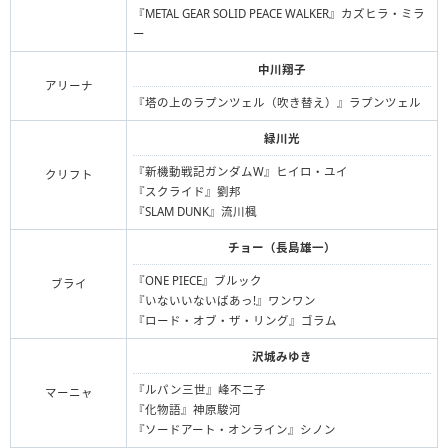
『METAL GEAR SOLID PEACE WALKER』カズヒラ・ミラ
ー
中川翔子
アリーナ
『塔の上のラプンツェル（吹き替え）』ラプンツェル
緑川光
『新機動戦記ガンダムW』ヒイロ・ユイ
クリフト
『スクライド』劉邦
『SLAM DUNK』流川楓
チョー（長島雄一）
『ONE PIECE』ブルック
ブライ
『いないいないばあっ!』ワンワン
『ロード・オブ・ザ・リング』ゴラム
沢城みゆき
『ルパン三世』峰不二子
マーニャ
『化物語』神原駿河
『ソードアート・オンライン』シノン