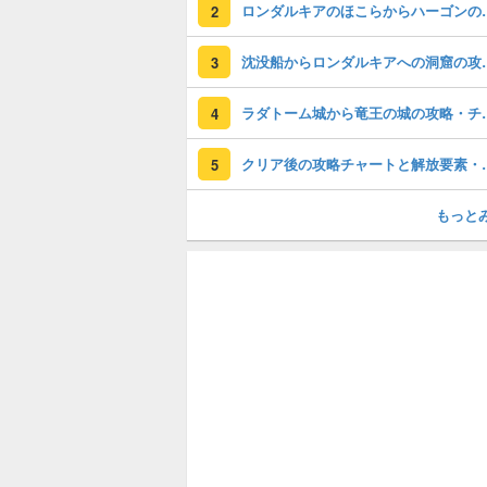
ロンダルキアのほこらか
2
沈没船からロンダル
3
ラダトーム城から
4
クリア後の攻略チ
5
もっと