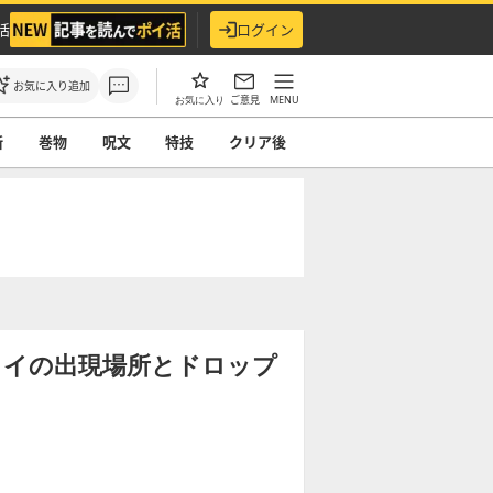
活
ログイン
お気に入り追加
ご意見
MENU
お気に入り
所
巻物
呪文
特技
クリア後
】
ライの出現場所とドロップ