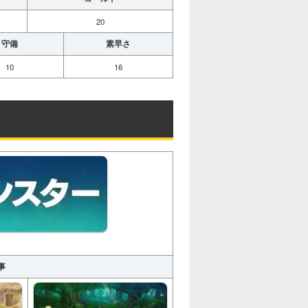
20
守備
素早さ
10
16
事