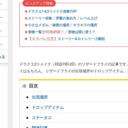
らハーゴンの神殿の攻略・チャート13
ピックアップ情報
★
ドラクエ1＆2リメイク攻略TOP
キアへの洞窟の攻略・チャート12
★
／
／
ストーリー攻略
序盤の進め方
レベル上げ
★
／
／
小さなメダル
秘密の場所
キラキラの場所
竜王の城の攻略・チャート4
★
全55種網羅！／
巻物一覧
巻物は誰に使う？
★【ネタバレ注意】
ストーリー&ロトシリーズ解説
ャートと解放要素・やり込み
みる
ドラクエ2リメイク（DQ2/HD-2D）のリザードフライの記事で
イはもちろん、リザードフライの出現場所やドロップアイテム、
目次
出現場所
ドロップアイテム
ステータス
関連記事