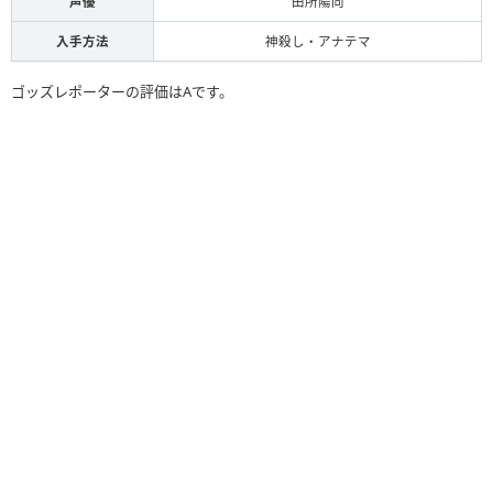
声優
田所陽向
入手方法
神殺し・アナテマ
ゴッズレポーターの評価はAです。