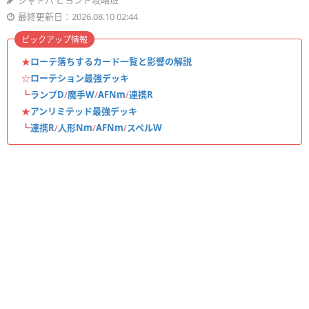
シャドバ ビヨンド攻略班
最終更新日：2026.08.10 02:44
ピックアップ情報
★
ローテ落ちするカード一覧と影響の解説
☆
ローテション最強デッキ
┗
ランプD
/
魔手W
/
AFNm
/
連携R
★
アンリミテッド最強デッキ
┗
連携R
/
人形Nm
/
AFNm
/
スペルW