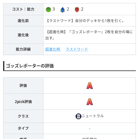
3
2
2
コスト｜能力
進化前
【ラストワード】自分のデッキから1枚を引く。
【超進化時】『ゴッズレポーター』2枚を自分の場に
進化後
出す。
能力詳細
超進化時
ラストワード
ゴッズレポーターの評価
評価
2pick評価
ニュートラル
クラス
タイプ
-