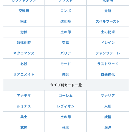
カウントダウン
クレスト
攻撃時
交戦時
コンボ
覚醒
疾走
進化時
スペルブースト
潜伏
土の印
土の秘術
超進化時
突進
ドレイン
ネクロマンス
バリア
ファンファーレ
必殺
モード
ラストワード
リアニメイト
融合
自動進化
タイプ別カード一覧
アナテマ
ゴーレム
マナリア
ルミナス
レヴィオン
人形
兵士
土の印
妖精
式神
死者
海洋