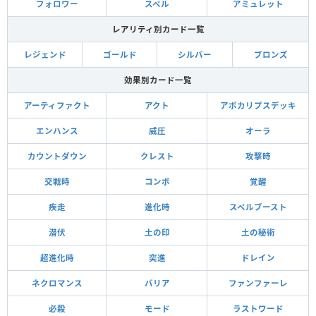
フォロワー
スペル
アミュレット
レアリティ別カード一覧
レジェンド
ゴールド
シルバー
ブロンズ
効果別カード一覧
アーティファクト
アクト
アポカリプスデッキ
エンハンス
威圧
オーラ
カウントダウン
クレスト
攻撃時
交戦時
コンボ
覚醒
疾走
進化時
スペルブースト
潜伏
土の印
土の秘術
超進化時
突進
ドレイン
ネクロマンス
バリア
ファンファーレ
必殺
モード
ラストワード