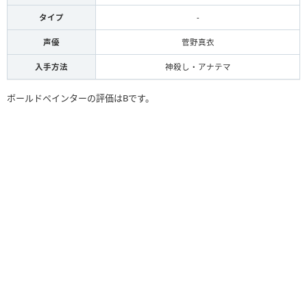
タイプ
-
声優
菅野真衣
入手方法
神殺し・アナテマ
ボールドペインターの評価はBです。