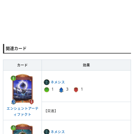
関連カード
カード
効果
ネメシス
1
3
1
エンシェントアーテ
【突進】
ィファクト
ネメシス