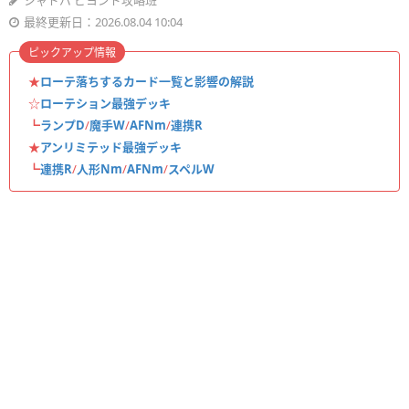
シャドバ ビヨンド攻略班
最終更新日：2026.08.04 10:04
ピックアップ情報
★
ローテ落ちするカード一覧と影響の解説
☆
ローテション最強デッキ
┗
ランプD
/
魔手W
/
AFNm
/
連携R
★
アンリミテッド最強デッキ
┗
連携R
/
人形Nm
/
AFNm
/
スペルW