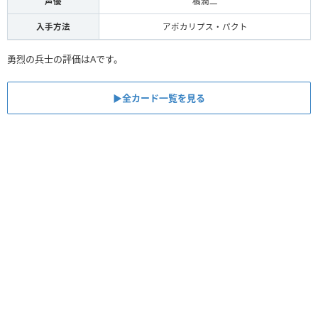
声優
橘潤二
入手方法
アポカリプス・パクト
勇烈の兵士の評価はAです。
▶︎全カード一覧を見る