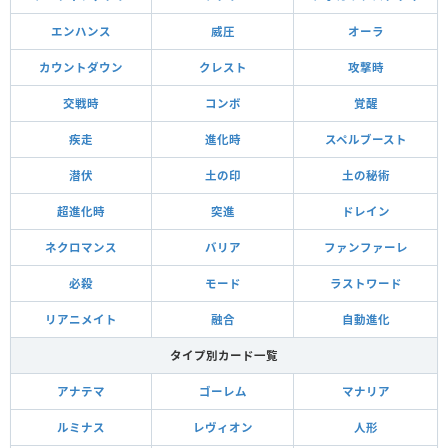
エンハンス
威圧
オーラ
カウントダウン
クレスト
攻撃時
交戦時
コンボ
覚醒
疾走
進化時
スペルブースト
潜伏
土の印
土の秘術
超進化時
突進
ドレイン
ネクロマンス
バリア
ファンファーレ
必殺
モード
ラストワード
リアニメイト
融合
自動進化
タイプ別カード一覧
アナテマ
ゴーレム
マナリア
ルミナス
レヴィオン
人形