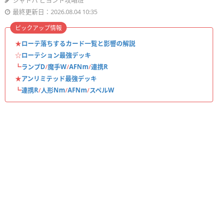
シャドバ ビヨンド攻略班
最終更新日：2026.08.04 10:35
ピックアップ情報
★
ローテ落ちするカード一覧と影響の解説
☆
ローテション最強デッキ
┗
ランプD
/
魔手W
/
AFNm
/
連携R
★
アンリミテッド最強デッキ
┗
連携R
/
人形Nm
/
AFNm
/
スペルW