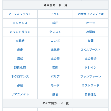
効果別カード一覧
アーティファクト
アクト
アポカリプスデッキ
エンハンス
威圧
オーラ
カウントダウン
クレスト
攻撃時
交戦時
コンボ
覚醒
疾走
進化時
スペルブースト
潜伏
土の印
土の秘術
超進化時
突進
ドレイン
ネクロマンス
バリア
ファンファーレ
必殺
モード
ラストワード
リアニメイト
融合
自動進化
タイプ別カード一覧