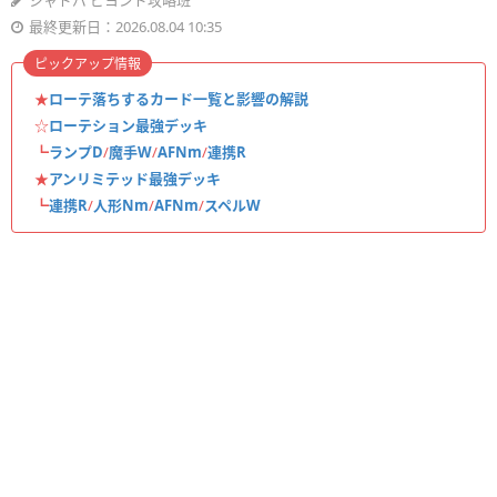
シャドバ ビヨンド攻略班
最終更新日：2026.08.04 10:35
ピックアップ情報
★
ローテ落ちするカード一覧と影響の解説
☆
ローテション最強デッキ
┗
ランプD
/
魔手W
/
AFNm
/
連携R
★
アンリミテッド最強デッキ
┗
連携R
/
人形Nm
/
AFNm
/
スペルW