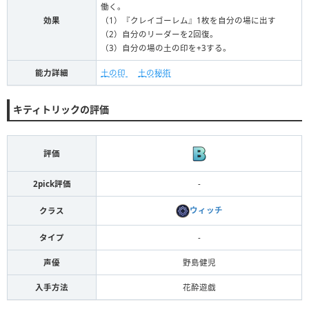
働く。
効果
（1）『クレイゴーレム』1枚を自分の場に出す
（2）自分のリーダーを2回復。
（3）自分の場の土の印を+3する。
能力詳細
土の印
土の秘術
キティトリックの評価
評価
2pick評価
-
ウィッチ
クラス
タイプ
-
声優
野島健児
入手方法
花酔遊戯